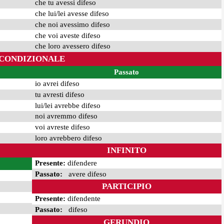
che tu avessi difeso
che lui/lei avesse difeso
che noi avessimo difeso
che voi aveste difeso
che loro avessero difeso
CONDIZIONALE
Passato
io avrei difeso
tu avresti difeso
lui/lei avrebbe difeso
noi avremmo difeso
voi avreste difeso
loro avrebbero difeso
INFINITO
Presente:
difendere
Passato:
avere difeso
PARTICIPIO
Presente:
difendente
Passato:
difeso
GERUNDIO