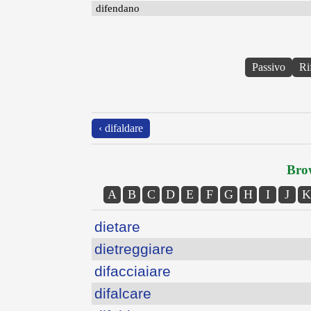
difendano
Passivo
Ri
‹ difaldare
Brow
A
B
C
D
E
F
G
H
I
J
K
dietare
dietreggiare
difacciaiare
difalcare