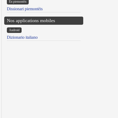
Ën piemontèis
Dissionari piemontèis
Nos applications mobiles
Android
Dizionario italiano