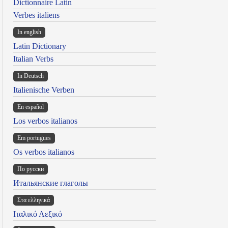
Dictionnaire Latin
Verbes italiens
In english
Latin Dictionary
Italian Verbs
In Deutsch
Italienische Verben
En español
Los verbos italianos
Em portugues
Os verbos italianos
По русски
Итальянские глаголы
Στα ελληνικά
Ιταλικό Λεξικό