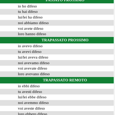
PASSATO PROSSIMO
io ho difeso
tu hai difeso
lui/lei ha difeso
noi abbiamo difeso
voi avete difeso
loro hanno difeso
TRAPASSATO PROSSIMO
io avevo difeso
tu avevi difeso
lui/lei aveva difeso
noi avevamo difeso
voi avevate difeso
loro avevano difeso
TRAPASSATO REMOTO
io ebbi difeso
tu avesti difeso
lui/lei ebbe difeso
noi avemmo difeso
voi aveste difeso
loro ebbero difeso