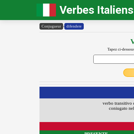
Verbes Italiens
Conjugueur
›
difendere
V
Tapez ci-dessous
verbo transitivo 
coniugato nel