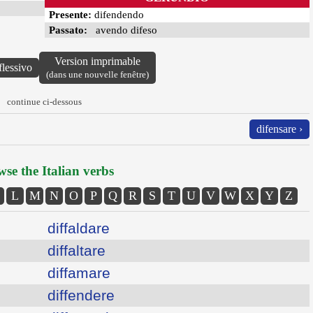
Presente:
difendendo
Passato:
avendo difeso
Version imprimable
flessivo
(dans une nouvelle fenêtre)
continue ci-dessous
difensare ›
se the Italian verbs
L
M
N
O
P
Q
R
S
T
U
V
W
X
Y
Z
diffaldare
diffaltare
diffamare
diffendere