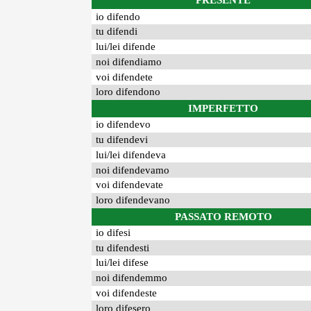
PRESENTE
io difendo
tu difendi
lui/lei difende
noi difendiamo
voi difendete
loro difendono
IMPERFETTO
io difendevo
tu difendevi
lui/lei difendeva
noi difendevamo
voi difendevate
loro difendevano
PASSATO REMOTO
io difesi
tu difendesti
lui/lei difese
noi difendemmo
voi difendeste
loro difesero