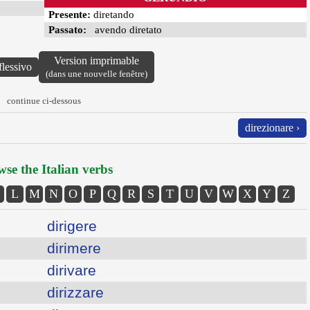
Presente:
diretando
Passato:
avendo diretato
Version imprimable
flessivo
(dans une nouvelle fenêtre)
continue ci-dessous
direzionare ›
se the Italian verbs
L
M
N
O
P
Q
R
S
T
U
V
W
X
Y
Z
dirigere
dirimere
dirivare
dirizzare