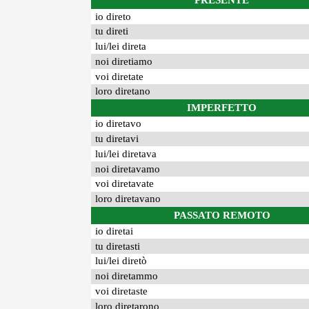
PRESENTE
io direto
tu direti
lui/lei direta
noi diretiamo
voi diretate
loro diretano
IMPERFETTO
io diretavo
tu diretavi
lui/lei diretava
noi diretavamo
voi diretavate
loro diretavano
PASSATO REMOTO
io diretai
tu diretasti
lui/lei diretò
noi diretammo
voi diretaste
loro diretarono