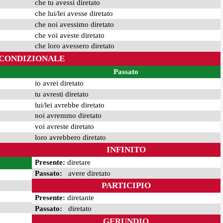
che tu avessi diretato
che lui/lei avesse diretato
che noi avessimo diretato
che voi aveste diretato
che loro avessero diretato
CONDIZIONALE
Passato
io avrei diretato
tu avresti diretato
lui/lei avrebbe diretato
noi avremmo diretato
voi avreste diretato
loro avrebbero diretato
INFINITO
Presente:
diretare
Passato:
avere diretato
PARTICIPIO
Presente:
diretante
Passato:
diretato
GERUNDIO