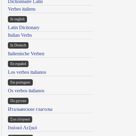
Dictionnaire Latin
Verbes italiens
In english
Latin Dictionary
Italian Verbs
In Deutsch
Italienische Verben
En español
Los verbos italianos
Em portugues
Os verbos italianos
По русски
Итальянские глаголы
Στα ελληνικά
Ιταλικό Λεξικό