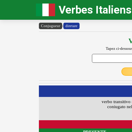
Verbes Italiens
Conjugueur
›
diretare
V
Tapez ci-dessous
verbo transitivo 
coniugato nel