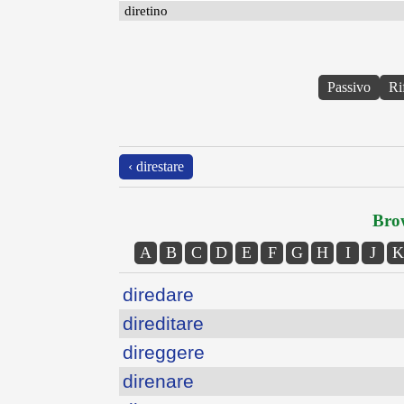
diretino
Passivo
Ri
‹ direstare
Brow
A
B
C
D
E
F
G
H
I
J
K
diredare
direditare
direggere
direnare