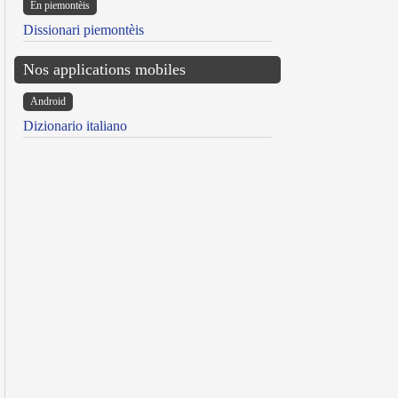
Ën piemontèis
Dissionari piemontèis
Nos applications mobiles
Android
Dizionario italiano