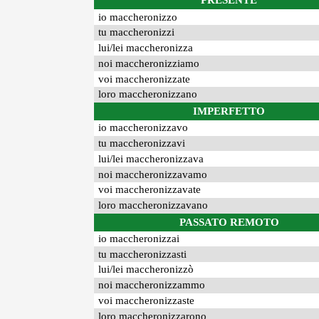
PRESENTE
io maccheronizzo
tu maccheronizzi
lui/lei maccheronizza
noi maccheronizziamo
voi maccheronizzate
loro maccheronizzano
IMPERFETTO
io maccheronizzavo
tu maccheronizzavi
lui/lei maccheronizzava
noi maccheronizzavamo
voi maccheronizzavate
loro maccheronizzavano
PASSATO REMOTO
io maccheronizzai
tu maccheronizzasti
lui/lei maccheronizzò
noi maccheronizzammo
voi maccheronizzaste
loro maccheronizzarono