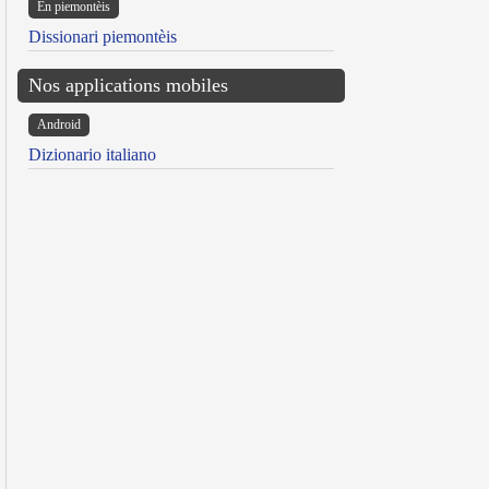
Ën piemontèis
Dissionari piemontèis
Nos applications mobiles
Android
Dizionario italiano