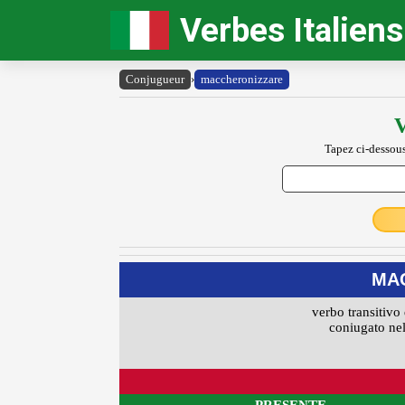
Verbes Italiens
Conjugueur
›
maccheronizzare
V
Tapez ci-dessous
MA
verbo transitivo 
coniugato nel