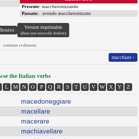
Presente:
maccheronizzando
Passato:
avendo maccheronizzato
Version imprimable
flessivo
(dans une nouvelle fenêtre)
continue ci-dessous
macchiare ›
se the Italian verbs
L
M
N
O
P
Q
R
S
T
U
V
W
X
Y
Z
macedoneggiare
macellare
macerare
machiavellare