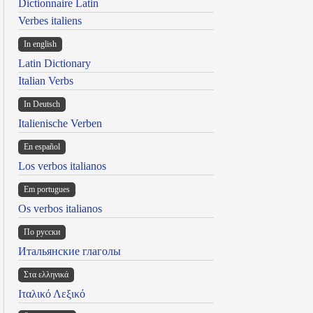
Dictionnaire Latin
Verbes italiens
In english
Latin Dictionary
Italian Verbs
In Deutsch
Italienische Verben
En español
Los verbos italianos
Em portugues
Os verbos italianos
По русски
Итальянские глаголы
Στα ελληνικά
Ιταλικό Λεξικό