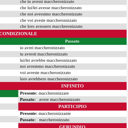
che tu avessi maccheronizzato
che lui/lei avesse maccheronizzato
che noi avessimo maccheronizzato
che voi aveste maccheronizzato
che loro avessero maccheronizzato
CONDIZIONALE
Passato
io avrei maccheronizzato
tu avresti maccheronizzato
lui/lei avrebbe maccheronizzato
noi avremmo maccheronizzato
voi avreste maccheronizzato
loro avrebbero maccheronizzato
INFINITO
Presente:
maccheronizzare
Passato:
avere maccheronizzato
PARTICIPIO
Presente:
maccheronizzante
Passato:
maccheronizzato
GERUNDIO