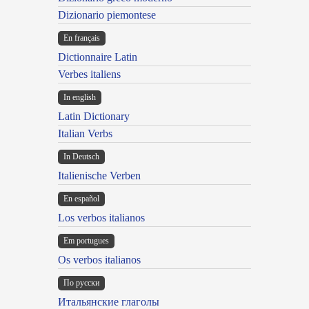
Dizionario piemontese
En français
Dictionnaire Latin
Verbes italiens
In english
Latin Dictionary
Italian Verbs
In Deutsch
Italienische Verben
En español
Los verbos italianos
Em portugues
Os verbos italianos
По русски
Итальянские глаголы