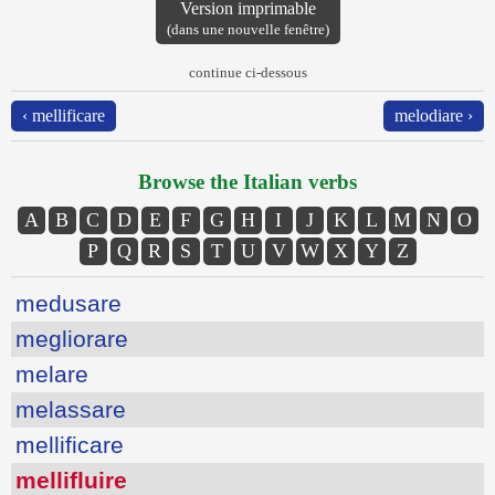
Version imprimable
(dans une nouvelle fenêtre)
continue ci-dessous
‹ mellificare
melodiare ›
Browse the Italian verbs
A
B
C
D
E
F
G
H
I
J
K
L
M
N
O
P
Q
R
S
T
U
V
W
X
Y
Z
medusare
megliorare
melare
melassare
mellificare
mellifluire