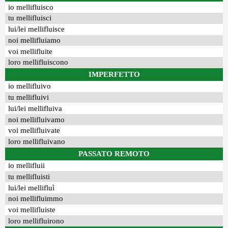
io mellifluisco
tu mellifluisci
lui/lei mellifluisce
noi mellifluiamo
voi mellifluite
loro mellifluiscono
IMPERFETTO
io mellifluivo
tu mellifluivi
lui/lei mellifluiva
noi mellifluivamo
voi mellifluivate
loro mellifluivano
PASSATO REMOTO
io mellifluii
tu mellifluisti
lui/lei mellifluì
noi mellifluimmo
voi mellifluiste
loro mellifluirono