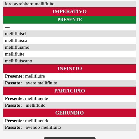
loro avrebbero mellifluito
IMPERATIVO
PRESENTE
—
mellifluisci
mellifluisca
mellifluiamo
mellifluite
mellifluiscano
INFINITO
Presente:
mellifluire
Passato:
avere mellifluito
PARTICIPIO
Presente:
mellifluente
Passato:
mellifluito
GERUNDIO
Presente:
mellifluendo
Passato:
avendo mellifluito