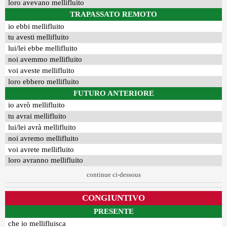
loro avevano mellifluito
TRAPASSATO REMOTO
io ebbi mellifluito
tu avesti mellifluito
lui/lei ebbe mellifluito
noi avemmo mellifluito
voi aveste mellifluito
loro ebbero mellifluito
FUTURO ANTERIORE
io avrò mellifluito
tu avrai mellifluito
lui/lei avrà mellifluito
noi avremo mellifluito
voi avrete mellifluito
loro avranno mellifluito
continue ci-dessous
CONGIUNTIVO
PRESENTE
che io mellifluisca