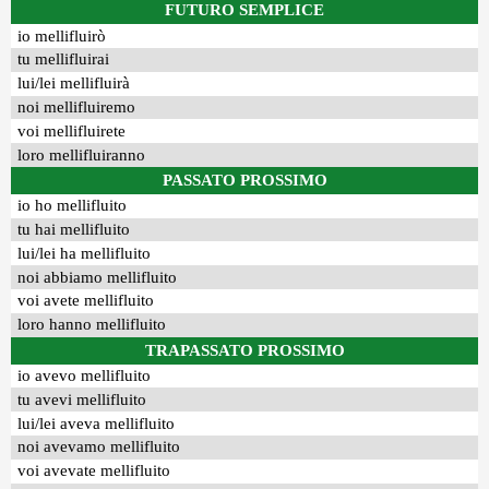
FUTURO SEMPLICE
io mellifluirò
tu mellifluirai
lui/lei mellifluirà
noi mellifluiremo
voi mellifluirete
loro mellifluiranno
PASSATO PROSSIMO
io ho mellifluito
tu hai mellifluito
lui/lei ha mellifluito
noi abbiamo mellifluito
voi avete mellifluito
loro hanno mellifluito
TRAPASSATO PROSSIMO
io avevo mellifluito
tu avevi mellifluito
lui/lei aveva mellifluito
noi avevamo mellifluito
voi avevate mellifluito