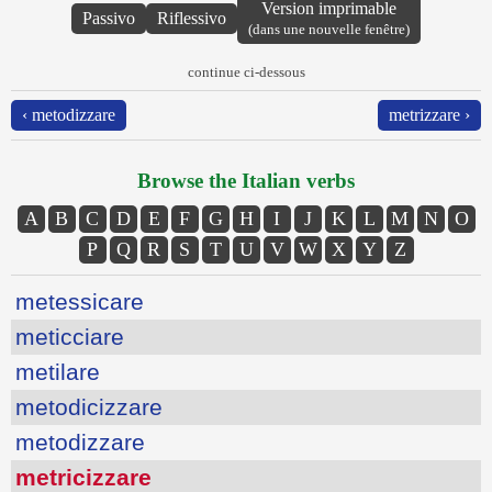
Version imprimable
Passivo
Riflessivo
(dans une nouvelle fenêtre)
continue ci-dessous
‹ metodizzare
metrizzare ›
Browse the Italian verbs
A
B
C
D
E
F
G
H
I
J
K
L
M
N
O
P
Q
R
S
T
U
V
W
X
Y
Z
metessicare
meticciare
metilare
metodicizzare
metodizzare
metricizzare