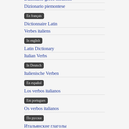
Dizionario piemontese
En français
Dictionnaire Latin
Verbes italiens
In english
Latin Dictionary
Italian Verbs
In Deutsch
Italienische Verben
En español
Los verbos italianos
Em portugues
Os verbos italianos
По русски
Итальянские глаголы