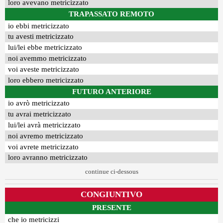
loro avevano metricizzato
TRAPASSATO REMOTO
io ebbi metricizzato
tu avesti metricizzato
lui/lei ebbe metricizzato
noi avemmo metricizzato
voi aveste metricizzato
loro ebbero metricizzato
FUTURO ANTERIORE
io avrò metricizzato
tu avrai metricizzato
lui/lei avrà metricizzato
noi avremo metricizzato
voi avrete metricizzato
loro avranno metricizzato
continue ci-dessous
CONGIUNTIVO
PRESENTE
che io metricizzi