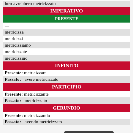
loro avrebbero metricizzato
IMPERATIVO
PRESENTE
—
metricizza
metricizzi
metricizziamo
metricizzate
metricizzino
INFINITO
Presente:
metricizzare
Passato:
avere metricizzato
PARTICIPIO
Presente:
metricizzante
Passato:
metricizzato
GERUNDIO
Presente:
metricizzando
Passato:
avendo metricizzato