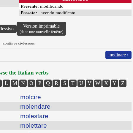
Presente:
modificando
Passato:
avendo modificato
Version imprimable
flessivo
(dans une nouvelle fenêtre)
continue ci-dessous
modinare ›
se the Italian verbs
L
M
N
O
P
Q
R
S
T
U
V
W
X
Y
Z
molcire
molendare
molestare
molettare