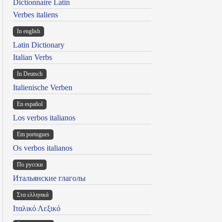
Dictionnaire Latin
Verbes italiens
In english
Latin Dictionary
Italian Verbs
In Deutsch
Italienische Verben
En español
Los verbos italianos
Em portugues
Os verbos italianos
По русски
Итальянские глаголы
Στα ελληνικά
Ιταλικό Λεξικό