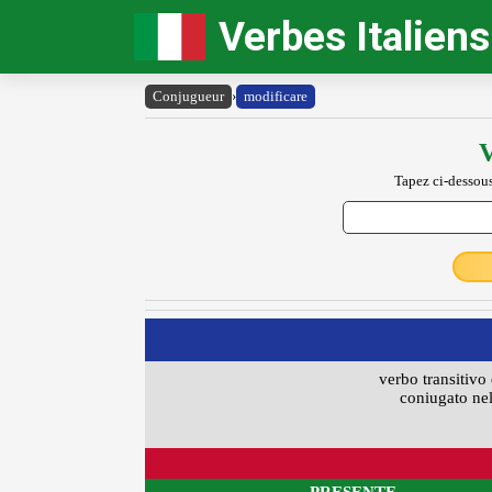
Verbes Italiens
Conjugueur
›
modificare
V
Tapez ci-dessous
verbo transitivo 
coniugato nel