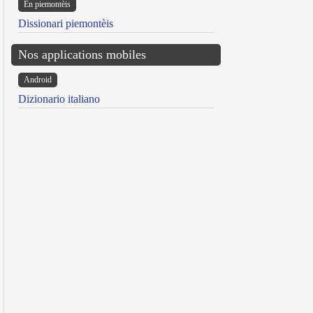
Ën piemontèis
Dissionari piemontèis
Nos applications mobiles
Android
Dizionario italiano