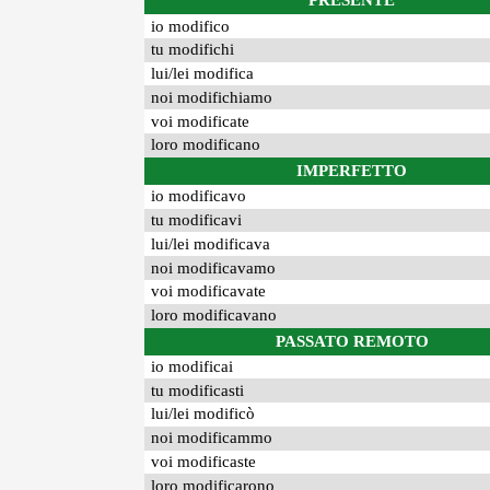
PRESENTE
io modifico
tu modifichi
lui/lei modifica
noi modifichiamo
voi modificate
loro modificano
IMPERFETTO
io modificavo
tu modificavi
lui/lei modificava
noi modificavamo
voi modificavate
loro modificavano
PASSATO REMOTO
io modificai
tu modificasti
lui/lei modificò
noi modificammo
voi modificaste
loro modificarono