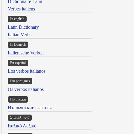
Dictionnaire Latin
Verbes italiens
In english
Latin Dictionary
Italian Verbs
In Deutsch
Italienische Verben
En español
Los verbos italianos
Em portugues
Os verbos italianos
По русски
Итальянские глаголы
Στα ελληνικά
Ιταλικό Λεξικό