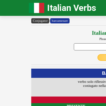
Italian Verbs
Conjugator
›
barcamenare
Itali
Pleas
B
verbo solo riflessi
coniugato nella 