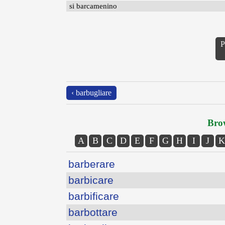
si barcamenino
P
‹ barbugliare
Brow
A
B
C
D
E
F
G
H
I
J
K
barberare
barbicare
barbificare
barbottare