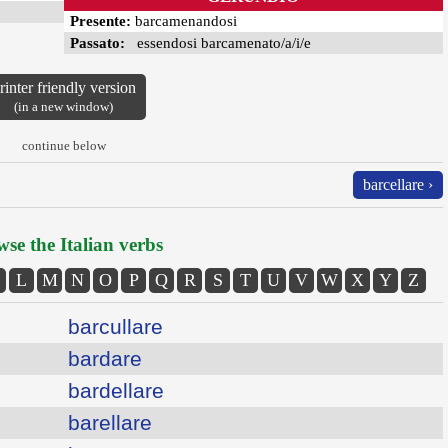
Presente:
barcamenandosi
Passato:
essendosi barcamenato/a/i/e
rinter friendly version
(in a new window)
continue below
barcellare ›
se the Italian verbs
L
M
N
O
P
Q
R
S
T
U
V
W
X
Y
Z
barcullare
bardare
bardellare
barellare