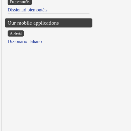
Ën piemontèis
Dissionari piemontèis
Our mobile applications
Android
Dizionario italiano