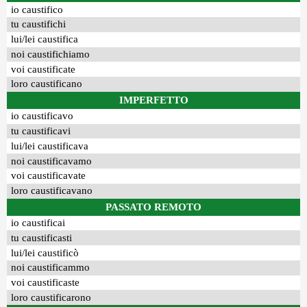
io caustifico
tu caustifichi
lui/lei caustifica
noi caustifichiamo
voi caustificate
loro caustificano
IMPERFETTO
io caustificavo
tu caustificavi
lui/lei caustificava
noi caustificavamo
voi caustificavate
loro caustificavano
PASSATO REMOTO
io caustificai
tu caustificasti
lui/lei caustificò
noi caustificammo
voi caustificaste
loro caustificarono