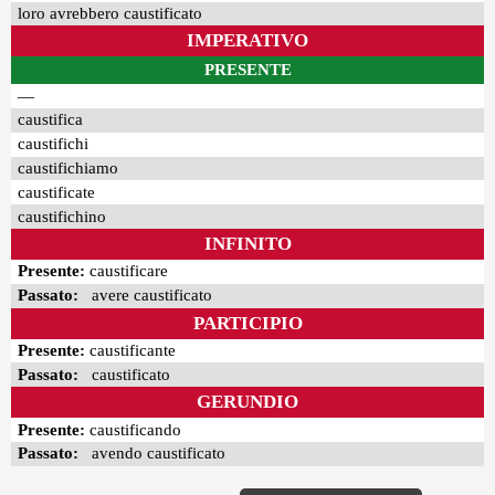
loro avrebbero caustificato
IMPERATIVO
PRESENTE
—
caustifica
caustifichi
caustifichiamo
caustificate
caustifichino
INFINITO
Presente:
caustificare
Passato:
avere caustificato
PARTICIPIO
Presente:
caustificante
Passato:
caustificato
GERUNDIO
Presente:
caustificando
Passato:
avendo caustificato