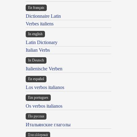
En français
Dictionnaire Latin
Verbes italiens
In english
Latin Dictionary
Italian Verbs
In Deutsch
Italienische Verben
En español
Los verbos italianos
Em portugues
Os verbos italianos
По русски
Итальянские глаголы
Στα ελληνικά