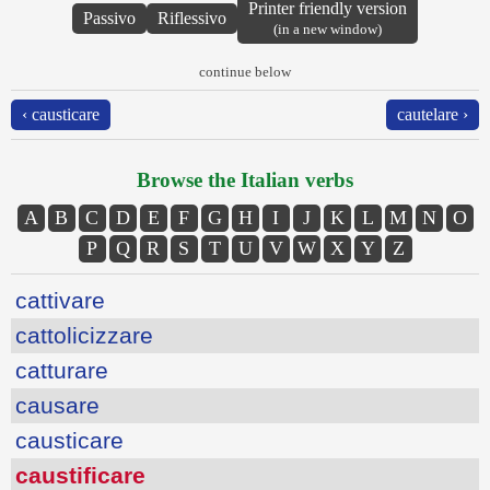
Printer friendly version
Passivo
Riflessivo
(in a new window)
continue below
‹ causticare
cautelare ›
Browse the Italian verbs
A
B
C
D
E
F
G
H
I
J
K
L
M
N
O
P
Q
R
S
T
U
V
W
X
Y
Z
cattivare
cattolicizzare
catturare
causare
causticare
caustificare