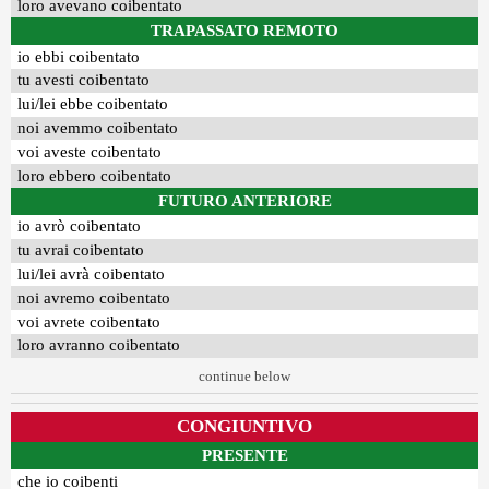
loro avevano coibentato
TRAPASSATO REMOTO
io ebbi coibentato
tu avesti coibentato
lui/lei ebbe coibentato
noi avemmo coibentato
voi aveste coibentato
loro ebbero coibentato
FUTURO ANTERIORE
io avrò coibentato
tu avrai coibentato
lui/lei avrà coibentato
noi avremo coibentato
voi avrete coibentato
loro avranno coibentato
continue below
CONGIUNTIVO
PRESENTE
che io coibenti