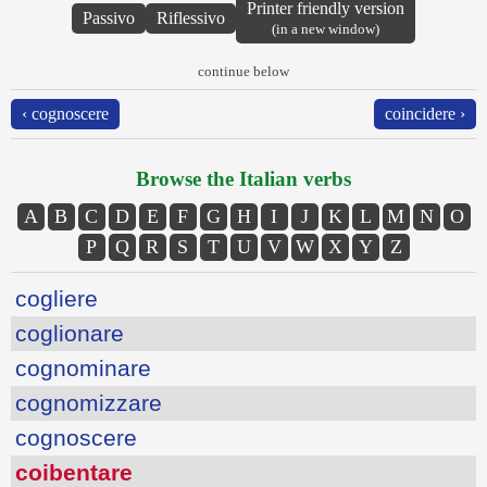
Printer friendly version
Passivo
Riflessivo
(in a new window)
continue below
‹ cognoscere
coincidere ›
Browse the Italian verbs
A
B
C
D
E
F
G
H
I
J
K
L
M
N
O
P
Q
R
S
T
U
V
W
X
Y
Z
cogliere
coglionare
cognominare
cognomizzare
cognoscere
coibentare