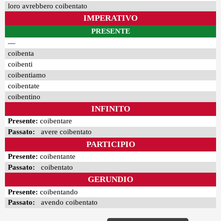
loro avrebbero coibentato
IMPERATIVO
PRESENTE
—
coibenta
coibenti
coibentiamo
coibentate
coibentino
INFINITO
Presente:
coibentare
Passato:
avere coibentato
PARTICIPIO
Presente:
coibentante
Passato:
coibentato
GERUNDIO
Presente:
coibentando
Passato:
avendo coibentato