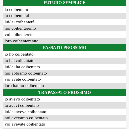
FUTURO SEMPLICE
io coibenterò
tu coibenterai
lui/lei coibenterà
noi coibenteremo
voi coibenterete
loro coibenteranno
PASSATO PROSSIMO
io ho coibentato
tu hai coibentato
lui/lei ha coibentato
noi abbiamo coibentato
voi avete coibentato
loro hanno coibentato
TRAPASSATO PROSSIMO
io avevo coibentato
tu avevi coibentato
lui/lei aveva coibentato
noi avevamo coibentato
voi avevate coibentato