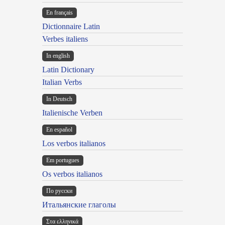
En français
Dictionnaire Latin
Verbes italiens
In english
Latin Dictionary
Italian Verbs
In Deutsch
Italienische Verben
En español
Los verbos italianos
Em portugues
Os verbos italianos
По русски
Итальянские глаголы
Στα ελληνικά