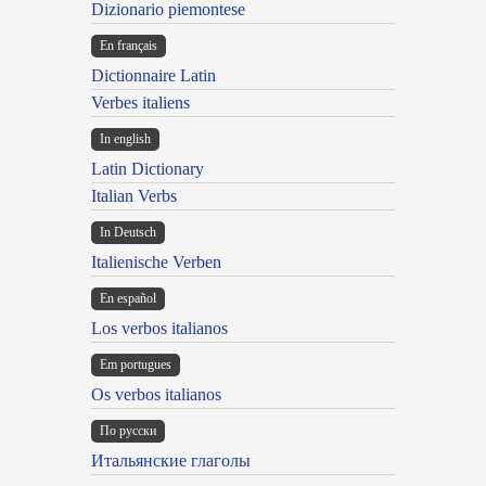
Dizionario piemontese
En français
Dictionnaire Latin
Verbes italiens
In english
Latin Dictionary
Italian Verbs
In Deutsch
Italienische Verben
En español
Los verbos italianos
Em portugues
Os verbos italianos
По русски
Итальянские глаголы