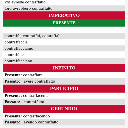
voi avreste contraffatto
loro avrebbero contraffatto
IMPERATIVO
PRESENTE
—
contraffa, contraffai, contraffa'
contraffaccia
contraffacciamo
contraffate
contraffacciano
INFINITO
Presente:
contraffare
Passato:
avere contraffatto
PARTICIPIO
Presente:
contraffacente
Passato:
contraffatto
GERUNDIO
Presente:
contraffacendo
Passato:
avendo contraffatto