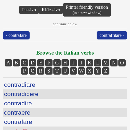
Printer friendly version
Passivo
Riflessivo
(in a new window)
continue below
‹ contrafare
contraffilare ›
Browse the Italian verbs
A
B
C
D
E
F
G
H
I
J
K
L
M
N
O
P
Q
R
S
T
U
V
W
X
Y
Z
contradiare
contradicere
contradire
contraere
contrafare