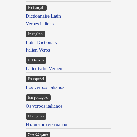
En français
Dictionnaire Latin
Verbes italiens
In english
Latin Dictionary
Italian Verbs
In Deutsch
Italienische Verben
En español
Los verbos italianos
Em portugues
Os verbos italianos
По русски
Итальянские глаголы
Στα ελληνικά