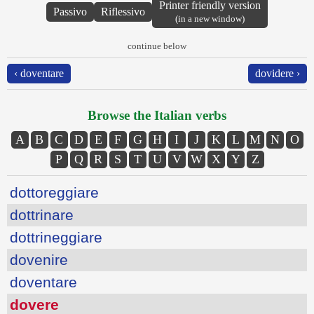
Printer friendly version
Passivo
Riflessivo
(in a new window)
continue below
‹ doventare
dovidere ›
Browse the Italian verbs
A
B
C
D
E
F
G
H
I
J
K
L
M
N
O
P
Q
R
S
T
U
V
W
X
Y
Z
dottoreggiare
dottrinare
dottrineggiare
dovenire
doventare
dovere