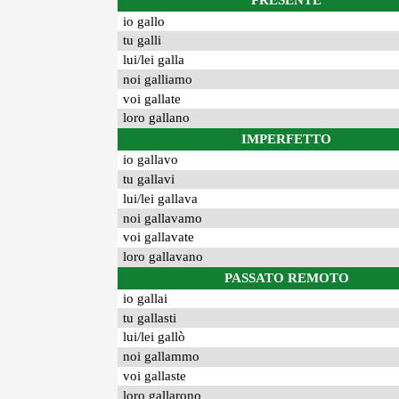
PRESENTE
io gallo
tu galli
lui/lei galla
noi galliamo
voi gallate
loro gallano
IMPERFETTO
io gallavo
tu gallavi
lui/lei gallava
noi gallavamo
voi gallavate
loro gallavano
PASSATO REMOTO
io gallai
tu gallasti
lui/lei gallò
noi gallammo
voi gallaste
loro gallarono