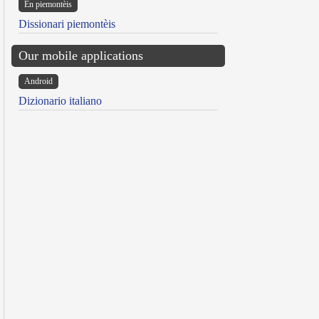
Ën piemontèis
Dissionari piemontèis
Our mobile applications
Android
Dizionario italiano