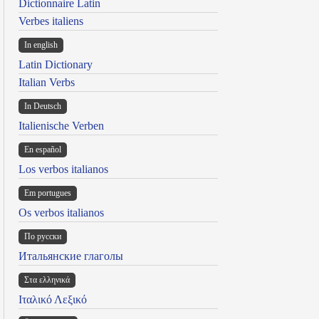
Dictionnaire Latin
Verbes italiens
In english
Latin Dictionary
Italian Verbs
In Deutsch
Italienische Verben
En español
Los verbos italianos
Em portugues
Os verbos italianos
По русски
Итальянские глаголы
Στα ελληνικά
Ιταλικό Λεξικό