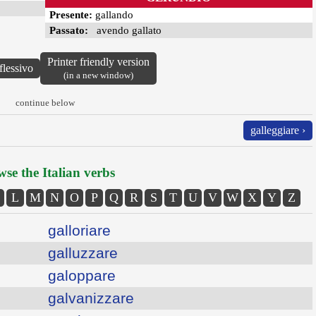
Presente:
gallando
Passato:
avendo gallato
Printer friendly version
flessivo
(in a new window)
continue below
galleggiare ›
se the Italian verbs
L
M
N
O
P
Q
R
S
T
U
V
W
X
Y
Z
galloriare
galluzzare
galoppare
galvanizzare