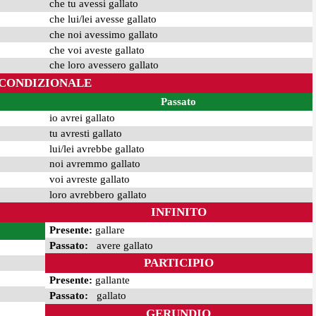
che tu avessi gallato
che lui/lei avesse gallato
che noi avessimo gallato
che voi aveste gallato
che loro avessero gallato
CONDIZIONALE
Passato
io avrei gallato
tu avresti gallato
lui/lei avrebbe gallato
noi avremmo gallato
voi avreste gallato
loro avrebbero gallato
INFINITO
Presente:
gallare
Passato:
avere gallato
PARTICIPIO
Presente:
gallante
Passato:
gallato
GERUNDIO