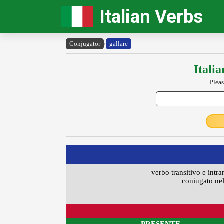
Italian Verbs
Conjugator
›
gallare
Itali
Pleas
verbo transitivo e intra
coniugato nel