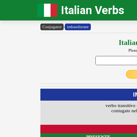
Italian Verbs
Conjugator
›
imbandierare
Itali
Pleas
I
verbo transitivo 
coniugato nel