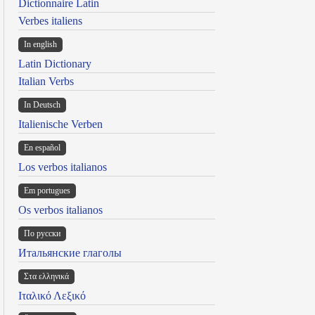
Dictionnaire Latin
Verbes italiens
In english
Latin Dictionary
Italian Verbs
In Deutsch
Italienische Verben
En español
Los verbos italianos
Em portugues
Os verbos italianos
По русски
Итальянские глаголы
Στα ελληνικά
Ιταλικό Λεξικό