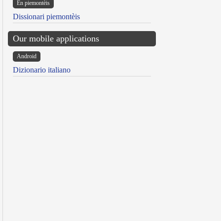
Ën piemontèis
Dissionari piemontèis
Our mobile applications
Android
Dizionario italiano