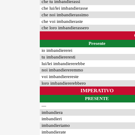
che tu imbandierassi
che lui/lei imbandierasse
che noi imbandierassimo
che voi imbandieraste
che loro imbandierassero
Presente
io imbandiererei
tu imbandiereresti
lui/lei imbandiererebbe
noi imbandiereremmo
voi imbandierereste
loro imbandiererebbero
IMPERATIVO
PRESENTE
—
imbandiera
imbandieri
imbandieriamo
imbandierate