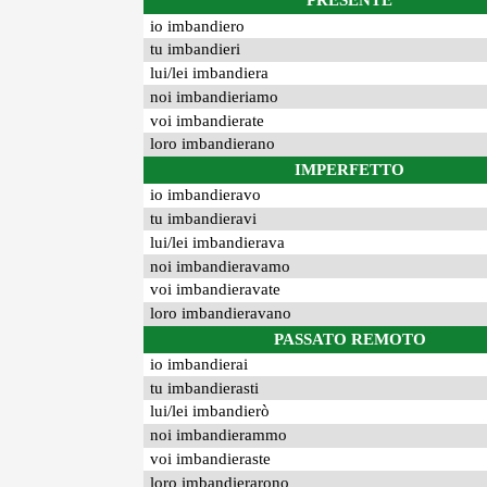
PRESENTE
io imbandiero
tu imbandieri
lui/lei imbandiera
noi imbandieriamo
voi imbandierate
loro imbandierano
IMPERFETTO
io imbandieravo
tu imbandieravi
lui/lei imbandierava
noi imbandieravamo
voi imbandieravate
loro imbandieravano
PASSATO REMOTO
io imbandierai
tu imbandierasti
lui/lei imbandierò
noi imbandierammo
voi imbandieraste
loro imbandierarono