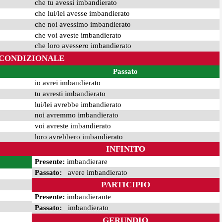
che tu avessi imbandierato
che lui/lei avesse imbandierato
che noi avessimo imbandierato
che voi aveste imbandierato
che loro avessero imbandierato
CONDIZIONALE
Passato
io avrei imbandierato
tu avresti imbandierato
lui/lei avrebbe imbandierato
noi avremmo imbandierato
voi avreste imbandierato
loro avrebbero imbandierato
INFINITO
Presente:
imbandierare
Passato:
avere imbandierato
PARTICIPIO
Presente:
imbandierante
Passato:
imbandierato
GERUNDIO