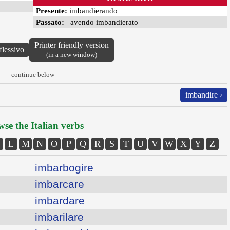
Presente:
imbandierando
Passato:
avendo imbandierato
Printer friendly version
flessivo
(in a new window)
continue below
imbandire ›
se the Italian verbs
L
M
N
O
P
Q
R
S
T
U
V
W
X
Y
Z
imbarbogire
imbarcare
imbardare
imbarilare