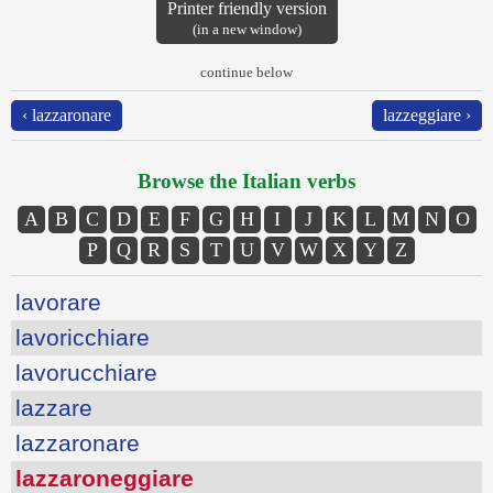
Printer friendly version
(in a new window)
continue below
‹ lazzaronare
lazzeggiare ›
Browse the Italian verbs
A
B
C
D
E
F
G
H
I
J
K
L
M
N
O
P
Q
R
S
T
U
V
W
X
Y
Z
lavorare
lavoricchiare
lavorucchiare
lazzare
lazzaronare
lazzaroneggiare