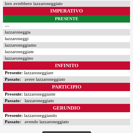
loro avrebbero lazzaroneggiato
IMPERATIVO
PRESENTE
—
lazzaroneggia
lazzaroneggi
lazzaroneggiamo
lazzaroneggiate
lazzaroneggino
INFINITO
Presente:
lazzaroneggiare
Passato:
avere lazzaroneggiato
PARTICIPIO
Presente:
lazzaroneggiante
Passato:
lazzaroneggiato
GERUNDIO
Presente:
lazzaroneggiando
Passato:
avendo lazzaroneggiato