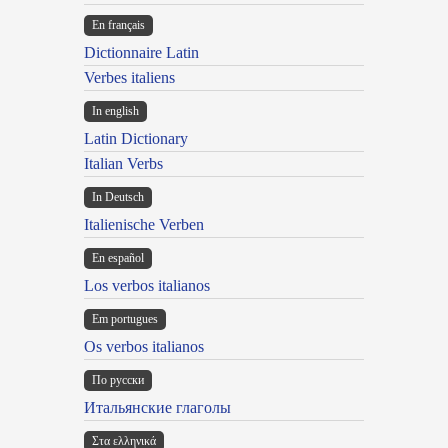
En français
Dictionnaire Latin
Verbes italiens
In english
Latin Dictionary
Italian Verbs
In Deutsch
Italienische Verben
En español
Los verbos italianos
Em portugues
Os verbos italianos
По русски
Итальянские глаголы
Στα ελληνικά