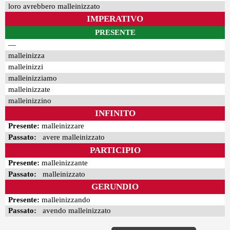
loro avrebbero malleinizzato
IMPERATIVO
PRESENTE
—
malleinizza
malleinizzi
malleinizziamo
malleinizzate
malleinizzino
INFINITO
Presente:
malleinizzare
Passato:
avere malleinizzato
PARTICIPIO
Presente:
malleinizzante
Passato:
malleinizzato
GERUNDIO
Presente:
malleinizzando
Passato:
avendo malleinizzato