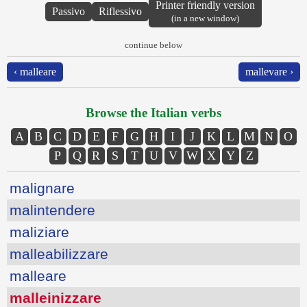
Printer friendly version
Passivo
Riflessivo
(in a new window)
continue below
‹ malleare
mallevare ›
Browse the Italian verbs
A
B
C
D
E
F
G
H
I
J
K
L
M
N
O
P
Q
R
S
T
U
V
W
X
Y
Z
malignare
malintendere
maliziare
malleabilizzare
malleare
malleinizzare