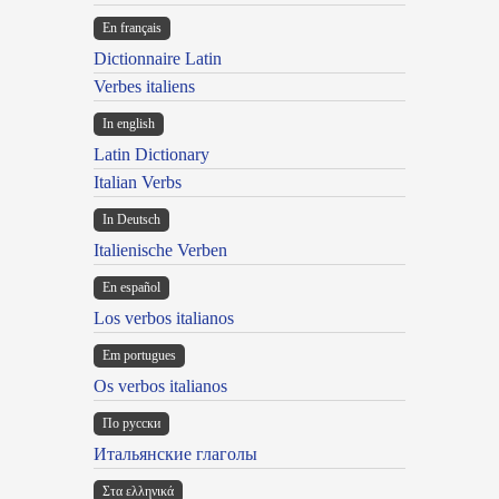
En français
Dictionnaire Latin
Verbes italiens
In english
Latin Dictionary
Italian Verbs
In Deutsch
Italienische Verben
En español
Los verbos italianos
Em portugues
Os verbos italianos
По русски
Итальянские глаголы
Στα ελληνικά