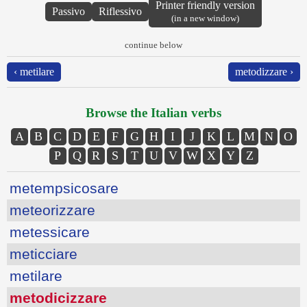
Printer friendly version
Passivo
Riflessivo
(in a new window)
continue below
‹ metilare
metodizzare ›
Browse the Italian verbs
A
B
C
D
E
F
G
H
I
J
K
L
M
N
O
P
Q
R
S
T
U
V
W
X
Y
Z
metempsicosare
meteorizzare
metessicare
meticciare
metilare
metodicizzare