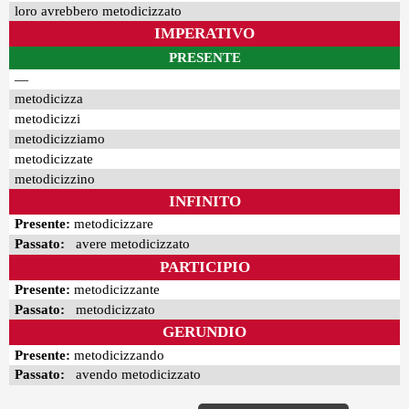
loro avrebbero metodicizzato
IMPERATIVO
PRESENTE
—
metodicizza
metodicizzi
metodicizziamo
metodicizzate
metodicizzino
INFINITO
Presente:
metodicizzare
Passato:
avere metodicizzato
PARTICIPIO
Presente:
metodicizzante
Passato:
metodicizzato
GERUNDIO
Presente:
metodicizzando
Passato:
avendo metodicizzato