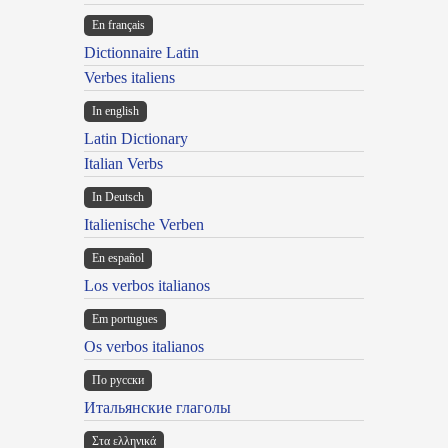
En français
Dictionnaire Latin
Verbes italiens
In english
Latin Dictionary
Italian Verbs
In Deutsch
Italienische Verben
En español
Los verbos italianos
Em portugues
Os verbos italianos
По русски
Итальянские глаголы
Στα ελληνικά