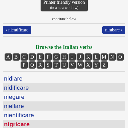
Printer friendly version
(in a new window)
continue below
‹ nientificare
nimbare ›
Browse the Italian verbs
A
B
C
D
E
F
G
H
I
J
K
L
M
N
O
P
Q
R
S
T
U
V
W
X
Y
Z
nidiare
nidificare
niegare
niellare
nientificare
nigricare