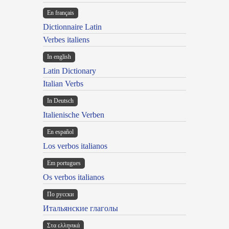
En français
Dictionnaire Latin
Verbes italiens
In english
Latin Dictionary
Italian Verbs
In Deutsch
Italienische Verben
En español
Los verbos italianos
Em portugues
Os verbos italianos
По русски
Итальянские глаголы
Στα ελληνικά