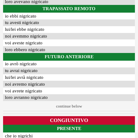
loro avevano nigricato
TRAPASSATO REMOTO
io ebbi nigricato
tu avesti nigricato
lui/lei ebbe nigricato
noi avemmo nigricato
voi aveste nigricato
loro ebbero nigricato
FUTURO ANTERIORE
io avrò nigricato
tu avrai nigricato
lui/lei avrà nigricato
noi avremo nigricato
voi avrete nigricato
loro avranno nigricato
continue below
CONGIUNTIVO
PRESENTE
che io nigrichi