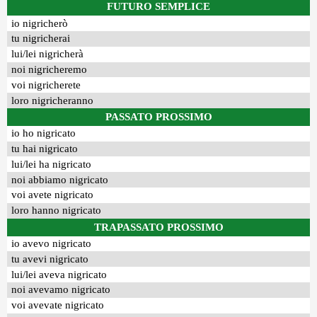
FUTURO SEMPLICE
io nigricherò
tu nigricherai
lui/lei nigricherà
noi nigricheremo
voi nigricherete
loro nigricheranno
PASSATO PROSSIMO
io ho nigricato
tu hai nigricato
lui/lei ha nigricato
noi abbiamo nigricato
voi avete nigricato
loro hanno nigricato
TRAPASSATO PROSSIMO
io avevo nigricato
tu avevi nigricato
lui/lei aveva nigricato
noi avevamo nigricato
voi avevate nigricato