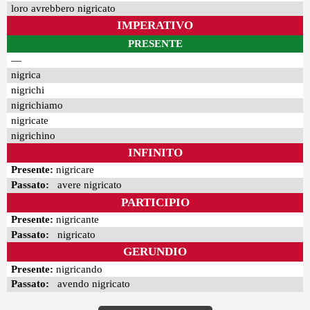
loro avrebbero nigricato
IMPERATIVO
PRESENTE
—
nigrica
nigrichi
nigrichiamo
nigricate
nigrichino
INFINITO
Presente:
nigricare
Passato:
avere nigricato
PARTICIPIO
Presente:
nigricante
Passato:
nigricato
GERUNDIO
Presente:
nigricando
Passato:
avendo nigricato