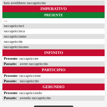
loro avrebbero raccapriccito
IMPERATIVO
PRESENTE
—
raccapriccisci
raccapriccisca
raccapricciamo
raccapriccite
raccapricciscano
INFINITO
Presente:
raccapriccire
Passato:
avere raccapriccito
PARTICIPIO
Presente:
raccapriccente
Passato:
raccapriccito
GERUNDIO
Presente:
raccapriccendo
Passato:
avendo raccapriccito