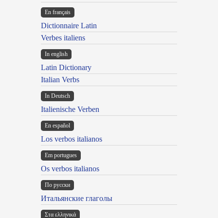
En français
Dictionnaire Latin
Verbes italiens
In english
Latin Dictionary
Italian Verbs
In Deutsch
Italienische Verben
En español
Los verbos italianos
Em portugues
Os verbos italianos
По русски
Итальянские глаголы
Στα ελληνικά