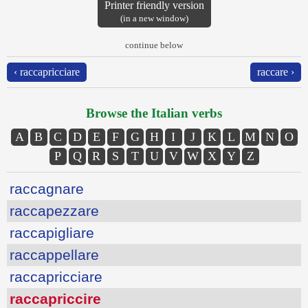
Printer friendly version
(in a new window)
continue below
‹ raccapricciare
raccare ›
Browse the Italian verbs
A
B
C
D
E
F
G
H
I
J
K
L
M
N
O
P
Q
R
S
T
U
V
W
X
Y
Z
raccagnare
raccapezzare
raccapigliare
raccappellare
raccapricciare
raccapriccire