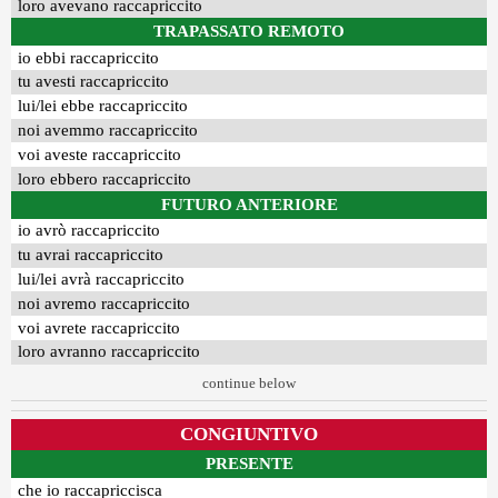
loro avevano raccapriccito
TRAPASSATO REMOTO
io ebbi raccapriccito
tu avesti raccapriccito
lui/lei ebbe raccapriccito
noi avemmo raccapriccito
voi aveste raccapriccito
loro ebbero raccapriccito
FUTURO ANTERIORE
io avrò raccapriccito
tu avrai raccapriccito
lui/lei avrà raccapriccito
noi avremo raccapriccito
voi avrete raccapriccito
loro avranno raccapriccito
continue below
CONGIUNTIVO
PRESENTE
che io raccapriccisca