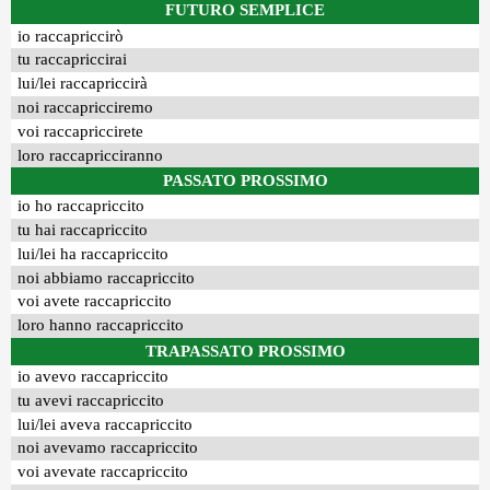
FUTURO SEMPLICE
io raccapriccirò
tu raccapriccirai
lui/lei raccapriccirà
noi raccapricciremo
voi raccapriccirete
loro raccapricciranno
PASSATO PROSSIMO
io ho raccapriccito
tu hai raccapriccito
lui/lei ha raccapriccito
noi abbiamo raccapriccito
voi avete raccapriccito
loro hanno raccapriccito
TRAPASSATO PROSSIMO
io avevo raccapriccito
tu avevi raccapriccito
lui/lei aveva raccapriccito
noi avevamo raccapriccito
voi avevate raccapriccito