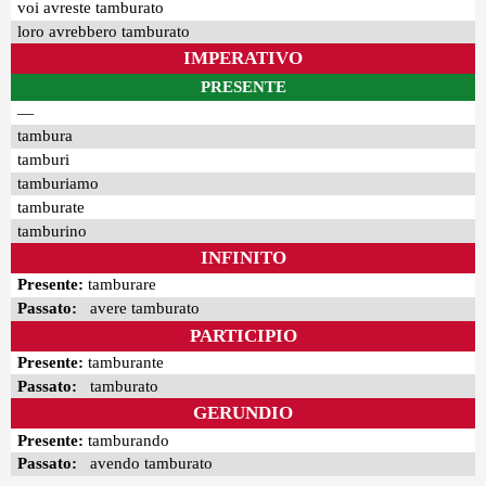
voi avreste tamburato
loro avrebbero tamburato
IMPERATIVO
PRESENTE
—
tambura
tamburi
tamburiamo
tamburate
tamburino
INFINITO
Presente:
tamburare
Passato:
avere tamburato
PARTICIPIO
Presente:
tamburante
Passato:
tamburato
GERUNDIO
Presente:
tamburando
Passato:
avendo tamburato