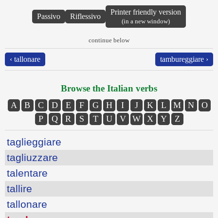
Printer friendly version
Passivo
Riflessivo
(in a new window)
continue below
‹ tallonare
tambureggiare ›
Browse the Italian verbs
A
B
C
D
E
F
G
H
I
J
K
L
M
N
O
P
Q
R
S
T
U
V
W
X
Y
Z
taglieggiare
tagliuzzare
talentare
tallire
tallonare