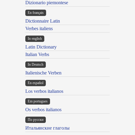
Dizionario piemontese
En français
Dictionnaire Latin
Verbes italiens
In english
Latin Dictionary
Italian Verbs
In Deutsch
Italienische Verben
En español
Los verbos italianos
Em portugues
Os verbos italianos
По русски
Итальянские глаголы