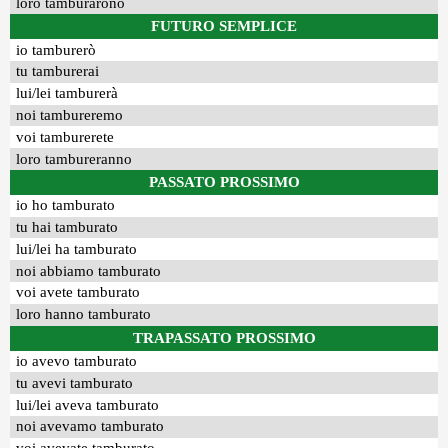
loro tamburarono
FUTURO SEMPLICE
io tamburerò
tu tamburerai
lui/lei tamburerà
noi tambureremo
voi tamburerete
loro tambureranno
PASSATO PROSSIMO
io ho tamburato
tu hai tamburato
lui/lei ha tamburato
noi abbiamo tamburato
voi avete tamburato
loro hanno tamburato
TRAPASSATO PROSSIMO
io avevo tamburato
tu avevi tamburato
lui/lei aveva tamburato
noi avevamo tamburato