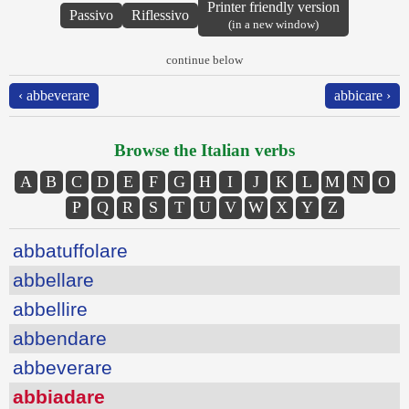
Printer friendly version
Passivo
Riflessivo
(in a new window)
continue below
‹ abbeverare
abbicare ›
Browse the Italian verbs
A
B
C
D
E
F
G
H
I
J
K
L
M
N
O
P
Q
R
S
T
U
V
W
X
Y
Z
abbatuffolare
abbellare
abbellire
abbendare
abbeverare
abbiadare