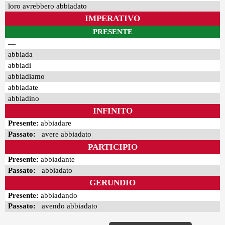
loro avrebbero abbiadato
IMPERATIVO
PRESENTE
—
abbiada
abbiadi
abbiadiamo
abbiadate
abbiadino
INFINITO
Presente:
abbiadare
Passato:
avere abbiadato
PARTICIPIO
Presente:
abbiadante
Passato:
abbiadato
GERUNDIO
Presente:
abbiadando
Passato:
avendo abbiadato