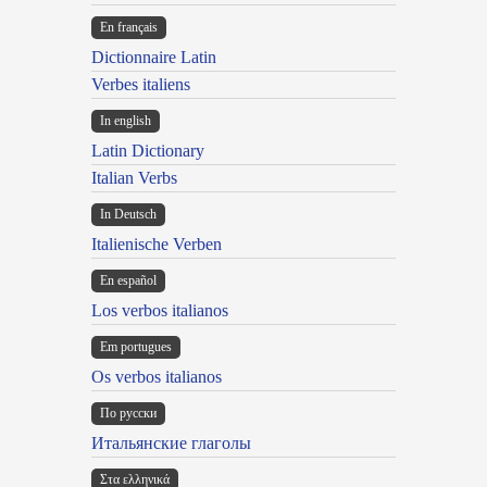
En français
Dictionnaire Latin
Verbes italiens
In english
Latin Dictionary
Italian Verbs
In Deutsch
Italienische Verben
En español
Los verbos italianos
Em portugues
Os verbos italianos
По русски
Итальянские глаголы
Στα ελληνικά