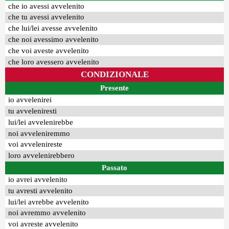
che io avessi avvelenito
che tu avessi avvelenito
che lui/lei avesse avvelenito
che noi avessimo avvelenito
che voi aveste avvelenito
che loro avessero avvelenito
CONDIZIONALE
Presente
io avvelenirei
tu avveleniresti
lui/lei avvelenirebbe
noi avveleniremmo
voi avvelenireste
loro avvelenirebbero
Passato
io avrei avvelenito
tu avresti avvelenito
lui/lei avrebbe avvelenito
noi avremmo avvelenito
voi avreste avvelenito