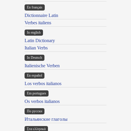
En français
Dictionnaire Latin
Verbes italiens
In english
Latin Dictionary
Italian Verbs
In Deutsch
Italienische Verben
En español
Los verbos italianos
Em portugues
Os verbos italianos
По русски
Итальянские глаголы
Στα ελληνικά