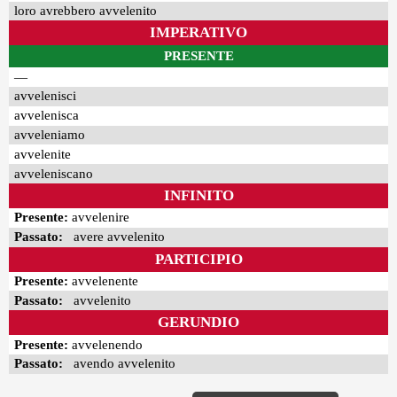
loro avrebbero avvelenito
IMPERATIVO
PRESENTE
—
avvelenisci
avvelenisca
avveleniamo
avvelenite
avveleniscano
INFINITO
Presente:
avvelenire
Passato:
avere avvelenito
PARTICIPIO
Presente:
avvelenente
Passato:
avvelenito
GERUNDIO
Presente:
avvelenendo
Passato:
avendo avvelenito