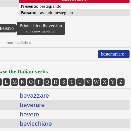
Presente:
bestegiando
Passato:
avendo bestegiato
Printer friendly version
flessivo
(in a new window)
continue below
bestemmiare ›
se the Italian verbs
L
M
N
O
P
Q
R
S
T
U
V
W
X
Y
Z
bevazzare
beverare
bevere
bevicchiare