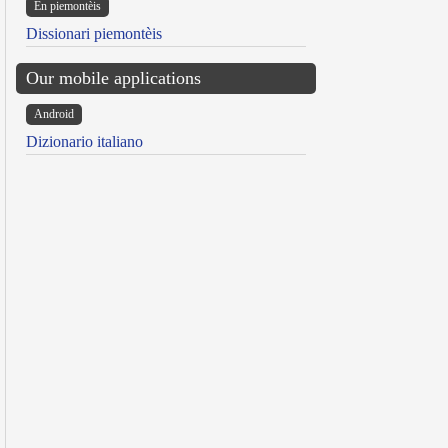
Ën piemontèis
Dissionari piemontèis
Our mobile applications
Android
Dizionario italiano