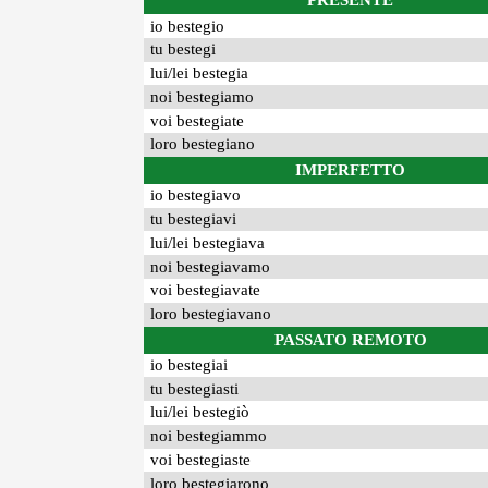
PRESENTE
io bestegio
tu bestegi
lui/lei bestegia
noi bestegiamo
voi bestegiate
loro bestegiano
IMPERFETTO
io bestegiavo
tu bestegiavi
lui/lei bestegiava
noi bestegiavamo
voi bestegiavate
loro bestegiavano
PASSATO REMOTO
io bestegiai
tu bestegiasti
lui/lei bestegiò
noi bestegiammo
voi bestegiaste
loro bestegiarono