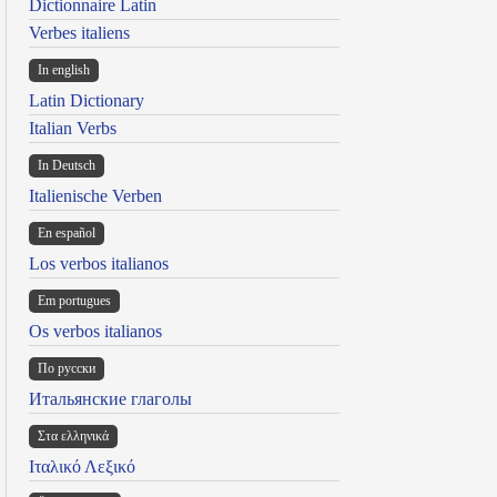
Dictionnaire Latin
Verbes italiens
In english
Latin Dictionary
Italian Verbs
In Deutsch
Italienische Verben
En español
Los verbos italianos
Em portugues
Os verbos italianos
По русски
Итальянские глаголы
Στα ελληνικά
Ιταλικό Λεξικό