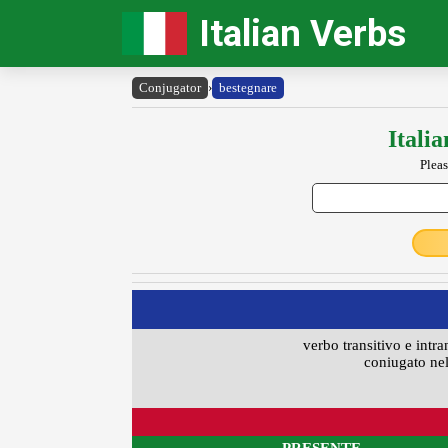
Italian Verbs
Conjugator
›
bestegnare
Itali
Pleas
verbo transitivo e intra
coniugato nel