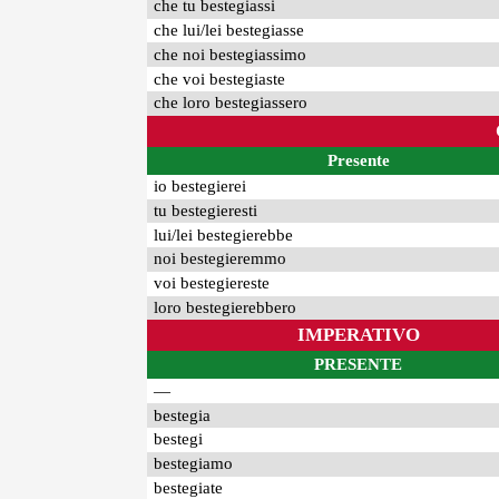
che tu bestegiassi
che lui/lei bestegiasse
che noi bestegiassimo
che voi bestegiaste
che loro bestegiassero
Presente
io bestegierei
tu bestegieresti
lui/lei bestegierebbe
noi bestegieremmo
voi bestegiereste
loro bestegierebbero
IMPERATIVO
PRESENTE
—
bestegia
bestegi
bestegiamo
bestegiate