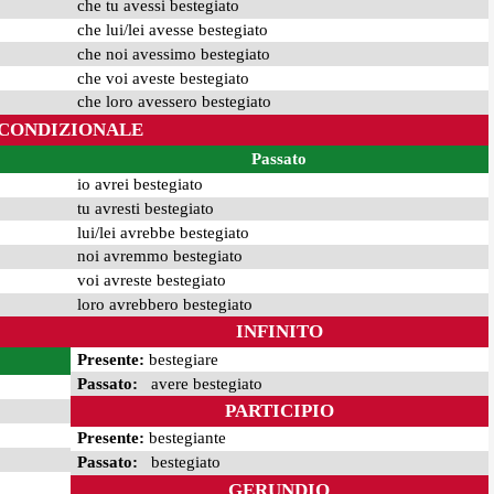
che tu avessi bestegiato
che lui/lei avesse bestegiato
che noi avessimo bestegiato
che voi aveste bestegiato
che loro avessero bestegiato
CONDIZIONALE
Passato
io avrei bestegiato
tu avresti bestegiato
lui/lei avrebbe bestegiato
noi avremmo bestegiato
voi avreste bestegiato
loro avrebbero bestegiato
INFINITO
Presente:
bestegiare
Passato:
avere bestegiato
PARTICIPIO
Presente:
bestegiante
Passato:
bestegiato
GERUNDIO