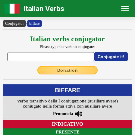
Italian Verbs
Conjugator
›
biffare
Italian verbs conjugator
Please type the verb to conjugate:
Donation
BIFFARE
verbo transitivo della I coniugazione (ausiliare avere)
coniugato nella forma attiva con ausiliare avere
Pronuncia
INDICATIVO
PRESENTE