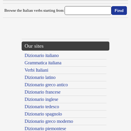
Browse the Italian verbs starting from:
{{ID:BIFFARE100}}
---CACHE---
Our sites
Dizionario italiano
Grammatica italiana
Verbi Italiani
Dizionario latino
Dizionario greco antico
Dizionario francese
Dizionario inglese
Dizionario tedesco
Dizionario spagnolo
Dizionario greco moderno
Dizionario piemontese