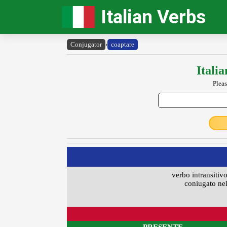
Italian Verbs
Conjugator
›
coaptare
Itali
Pleas
verbo intransitivo
coniugato nel