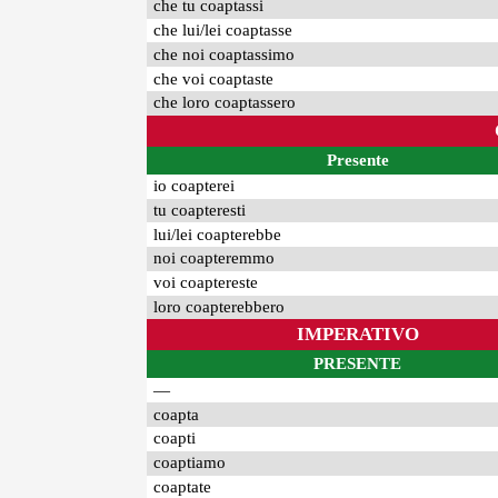
che tu coaptassi
che lui/lei coaptasse
che noi coaptassimo
che voi coaptaste
che loro coaptassero
Presente
io coapterei
tu coapteresti
lui/lei coapterebbe
noi coapteremmo
voi coaptereste
loro coapterebbero
IMPERATIVO
PRESENTE
—
coapta
coapti
coaptiamo
coaptate