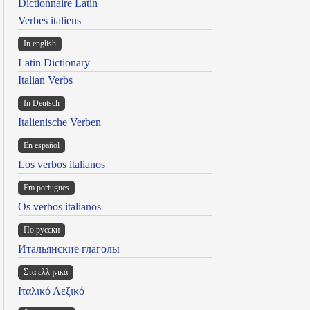
Dictionnaire Latin
Verbes italiens
In english
Latin Dictionary
Italian Verbs
In Deutsch
Italienische Verben
En español
Los verbos italianos
Em portugues
Os verbos italianos
По русски
Итальянские глаголы
Στα ελληνικά
Ιταλικό Λεξικό