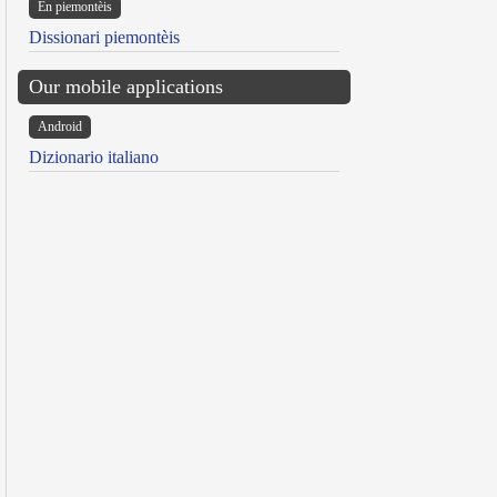
Ën piemontèis
Dissionari piemontèis
Our mobile applications
Android
Dizionario italiano