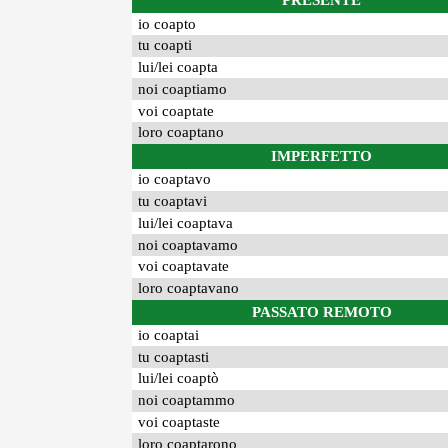
PRESENTE
io coapto
tu coapti
lui/lei coapta
noi coaptiamo
voi coaptate
loro coaptano
IMPERFETTO
io coaptavo
tu coaptavi
lui/lei coaptava
noi coaptavamo
voi coaptavate
loro coaptavano
PASSATO REMOTO
io coaptai
tu coaptasti
lui/lei coaptò
noi coaptammo
voi coaptaste
loro coaptarono