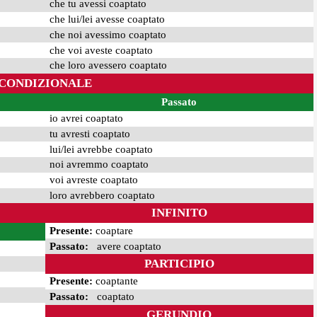
che tu avessi coaptato
che lui/lei avesse coaptato
che noi avessimo coaptato
che voi aveste coaptato
che loro avessero coaptato
CONDIZIONALE
Passato
io avrei coaptato
tu avresti coaptato
lui/lei avrebbe coaptato
noi avremmo coaptato
voi avreste coaptato
loro avrebbero coaptato
INFINITO
Presente:
coaptare
Passato:
avere coaptato
PARTICIPIO
Presente:
coaptante
Passato:
coaptato
GERUNDIO