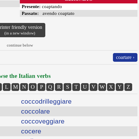
Presente:
coaptando
Passato:
avendo coaptato
rinter friendly version
(in a new window)
continue below
coartare ›
se the Italian verbs
L
M
N
O
P
Q
R
S
T
U
V
W
X
Y
Z
coccodrilleggiare
coccolare
coccoveggiare
cocere