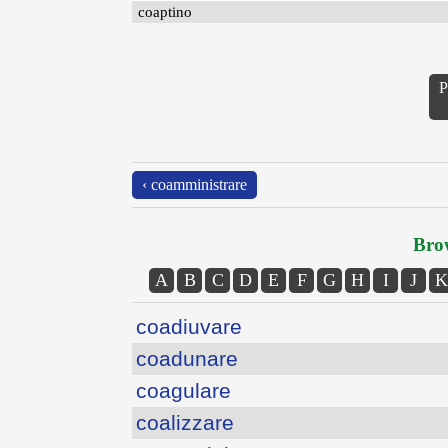
coaptino
P
‹ coamministrare
Brow
A
B
C
D
E
F
G
H
I
J
K
coadiuvare
coadunare
coagulare
coalizzare