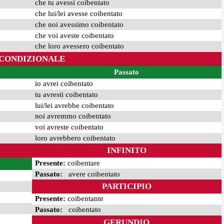
che tu avessi coibentato
che lui/lei avesse coibentato
che noi avessimo coibentato
che voi aveste coibentato
che loro avessero coibentato
CONDIZIONALE
Passato
io avrei coibentato
tu avresti coibentato
lui/lei avrebbe coibentato
noi avremmo coibentato
voi avreste coibentato
loro avrebbero coibentato
INFINITO
Presente:
coibentare
Passato:
avere coibentato
PARTICIPIO
Presente:
coibentante
Passato:
coibentato
GERUNDIO