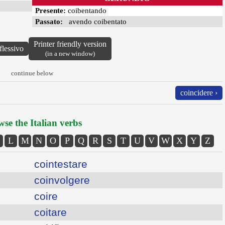
Presente:
coibentando
Passato:
avendo coibentato
Printer friendly version
flessivo
(in a new window)
continue below
coincidere ›
se the Italian verbs
L
M
N
O
P
Q
R
S
T
U
V
W
X
Y
Z
cointestare
coinvolgere
coire
coitare