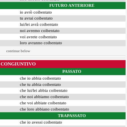
FUTURO ANTERIORE
io avrò coibentato
tu avrai coibentato
lui/lei avrà coibentato
noi avremo coibentato
voi avrete coibentato
loro avranno coibentato
continue below
CONGIUNTIVO
PASSATO
che io abbia coibentato
che tu abbia coibentato
che lui/lei abbia coibentato
che noi abbiamo coibentato
che voi abbiate coibentato
che loro abbiano coibentato
TRAPASSATO
che io avessi coibentato