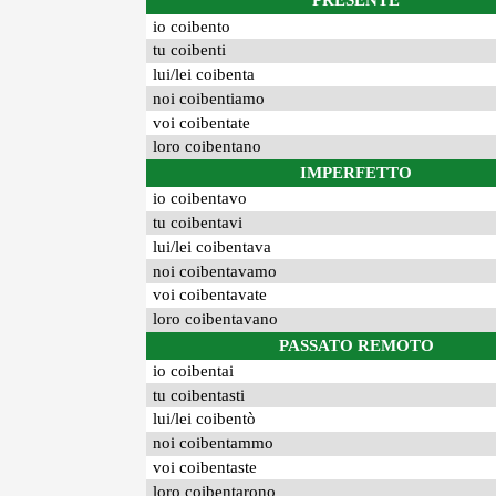
PRESENTE
io coibento
tu coibenti
lui/lei coibenta
noi coibentiamo
voi coibentate
loro coibentano
IMPERFETTO
io coibentavo
tu coibentavi
lui/lei coibentava
noi coibentavamo
voi coibentavate
loro coibentavano
PASSATO REMOTO
io coibentai
tu coibentasti
lui/lei coibentò
noi coibentammo
voi coibentaste
loro coibentarono