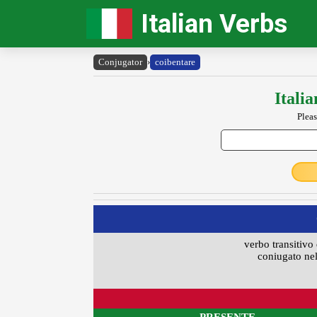
Italian Verbs
Conjugator
›
coibentare
Itali
Pleas
verbo transitivo 
coniugato nel