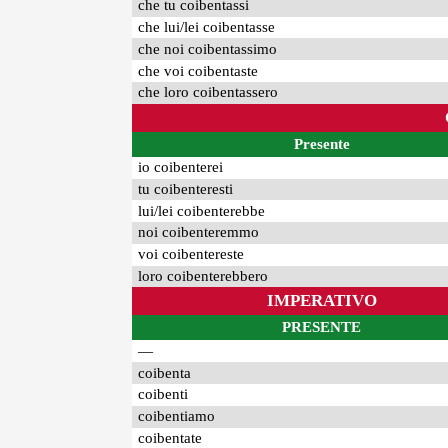
che tu coibentassi
che lui/lei coibentasse
che noi coibentassimo
che voi coibentaste
che loro coibentassero
Presente
io coibenterei
tu coibenteresti
lui/lei coibenterebbe
noi coibenteremmo
voi coibentereste
loro coibenterebbero
IMPERATIVO
PRESENTE
—
coibenta
coibenti
coibentiamo
coibentate