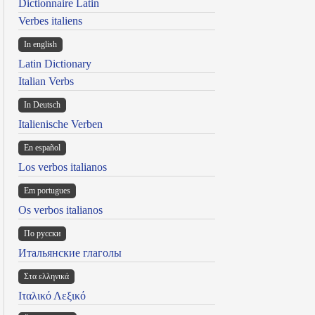
Dictionnaire Latin
Verbes italiens
In english
Latin Dictionary
Italian Verbs
In Deutsch
Italienische Verben
En español
Los verbos italianos
Em portugues
Os verbos italianos
По русски
Итальянские глаголы
Στα ελληνικά
Ιταλικό Λεξικό