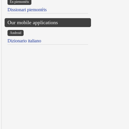
Ën piemontèis
Dissionari piemontèis
Our mobile applications
Android
Dizionario italiano