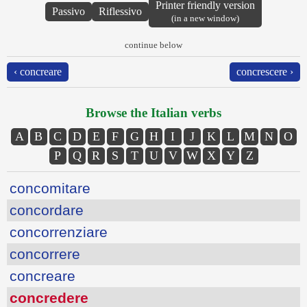
Printer friendly version
Passivo
Riflessivo
(in a new window)
continue below
‹ concreare
concrescere ›
Browse the Italian verbs
A
B
C
D
E
F
G
H
I
J
K
L
M
N
O
P
Q
R
S
T
U
V
W
X
Y
Z
concomitare
concordare
concorrenziare
concorrere
concreare
concredere