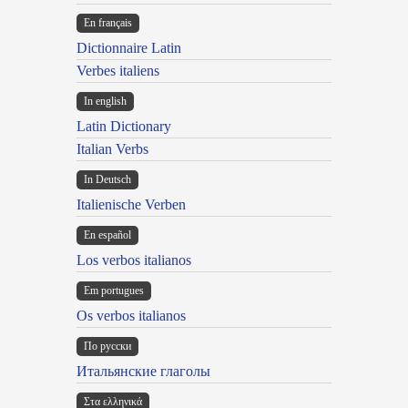
En français
Dictionnaire Latin
Verbes italiens
In english
Latin Dictionary
Italian Verbs
In Deutsch
Italienische Verben
En español
Los verbos italianos
Em portugues
Os verbos italianos
По русски
Итальянские глаголы
Στα ελληνικά