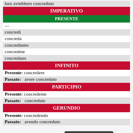
loro avrebbero concreduto
IMPERATIVO
PRESENTE
—
concredi
concreda
concrediamo
concredete
concredano
INFINITO
Presente:
concredere
Passato:
avere concreduto
PARTICIPIO
Presente:
concredente
Passato:
concreduto
GERUNDIO
Presente:
concredendo
Passato:
avendo concreduto