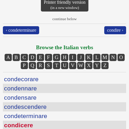
Printer friendly version
(in a new window)
continue below
‹ condeterminare
condire ›
Browse the Italian verbs
A
B
C
D
E
F
G
H
I
J
K
L
M
N
O
P
Q
R
S
T
U
V
W
X
Y
Z
condecorare
condennare
condensare
condescendere
condeterminare
condicere