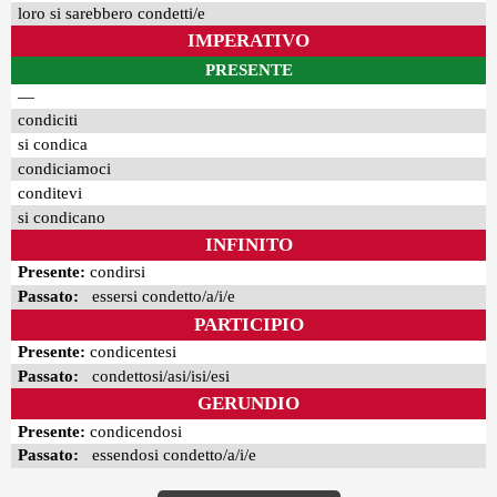
loro si sarebbero condetti/e
IMPERATIVO
PRESENTE
—
condiciti
si condica
condiciamoci
conditevi
si condicano
INFINITO
Presente:
condirsi
Passato:
essersi condetto/a/i/e
PARTICIPIO
Presente:
condicentesi
Passato:
condettosi/asi/isi/esi
GERUNDIO
Presente:
condicendosi
Passato:
essendosi condetto/a/i/e