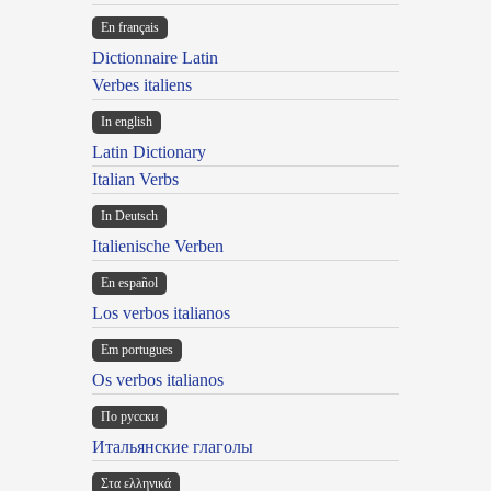
En français
Dictionnaire Latin
Verbes italiens
In english
Latin Dictionary
Italian Verbs
In Deutsch
Italienische Verben
En español
Los verbos italianos
Em portugues
Os verbos italianos
По русски
Итальянские глаголы
Στα ελληνικά