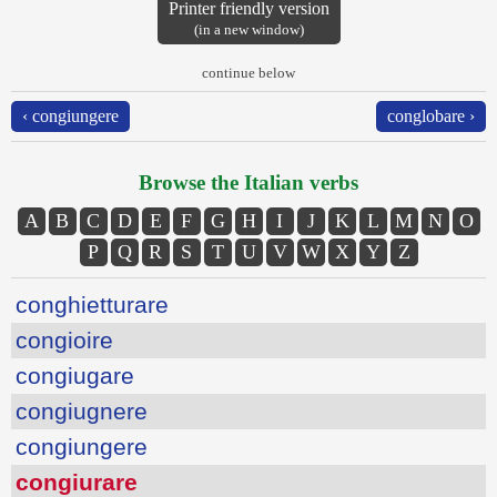
Printer friendly version
(in a new window)
continue below
‹ congiungere
conglobare ›
Browse the Italian verbs
A
B
C
D
E
F
G
H
I
J
K
L
M
N
O
P
Q
R
S
T
U
V
W
X
Y
Z
conghietturare
congioire
congiugare
congiugnere
congiungere
congiurare