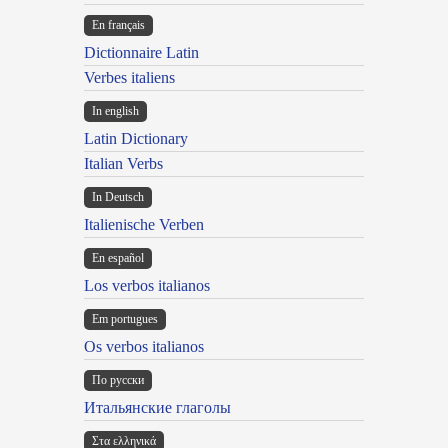
En français
Dictionnaire Latin
Verbes italiens
In english
Latin Dictionary
Italian Verbs
In Deutsch
Italienische Verben
En español
Los verbos italianos
Em portugues
Os verbos italianos
По русски
Итальянские глаголы
Στα ελληνικά