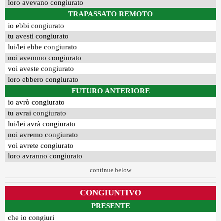
loro avevano congiurato
TRAPASSATO REMOTO
io ebbi congiurato
tu avesti congiurato
lui/lei ebbe congiurato
noi avemmo congiurato
voi aveste congiurato
loro ebbero congiurato
FUTURO ANTERIORE
io avrò congiurato
tu avrai congiurato
lui/lei avrà congiurato
noi avremo congiurato
voi avrete congiurato
loro avranno congiurato
continue below
CONGIUNTIVO
PRESENTE
che io congiuri