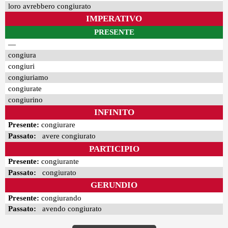
loro avrebbero congiurato
IMPERATIVO
PRESENTE
—
congiura
congiuri
congiuriamo
congiurate
congiurino
INFINITO
Presente:
congiurare
Passato:
avere congiurato
PARTICIPIO
Presente:
congiurante
Passato:
congiurato
GERUNDIO
Presente:
congiurando
Passato:
avendo congiurato