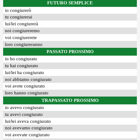
FUTURO SEMPLICE
io congiurerò
tu congiurerai
lui/lei congiurerà
noi congiureremo
voi congiurerete
loro congiureranno
PASSATO PROSSIMO
io ho congiurato
tu hai congiurato
lui/lei ha congiurato
noi abbiamo congiurato
voi avete congiurato
loro hanno congiurato
TRAPASSATO PROSSIMO
io avevo congiurato
tu avevi congiurato
lui/lei aveva congiurato
noi avevamo congiurato
voi avevate congiurato