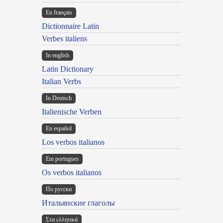
En français
Dictionnaire Latin
Verbes italiens
In english
Latin Dictionary
Italian Verbs
In Deutsch
Italienische Verben
En español
Los verbos italianos
Em portugues
Os verbos italianos
По русски
Итальянские глаголы
Στα ελληνικά