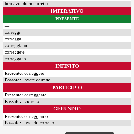
loro avrebbero corretto
IMPERATIVO
PRESENTE
—
correggi
corregga
correggiamo
correggete
correggano
INFINITO
Presente:
correggere
Passato:
avere corretto
PARTICIPIO
Presente:
correggente
Passato:
corretto
GERUNDIO
Presente:
correggendo
Passato:
avendo corretto