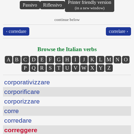
Printer friendly version
Passivo
Riflessivo
(in a new window)
continue below
‹ corredare
correlare ›
Browse the Italian verbs
A
B
C
D
E
F
G
H
I
J
K
L
M
N
O
P
Q
R
S
T
U
V
W
X
Y
Z
corporativizzare
corporificare
corporizzare
corre
corredare
correggere