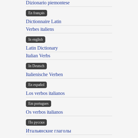
Dizionario piemontese
En français
Dictionnaire Latin
Verbes italiens
In english
Latin Dictionary
Italian Verbs
In Deutsch
Italienische Verben
En español
Los verbos italianos
Em portugues
Os verbos italianos
По русски
Итальянские глаголы