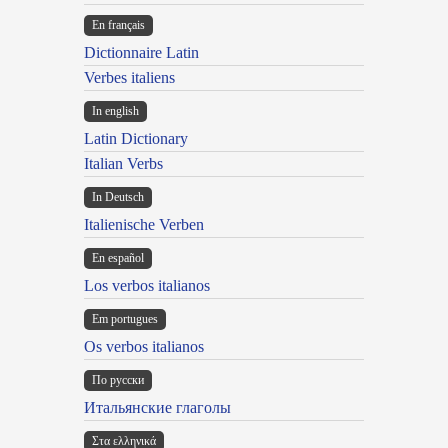
En français
Dictionnaire Latin
Verbes italiens
In english
Latin Dictionary
Italian Verbs
In Deutsch
Italienische Verben
En español
Los verbos italianos
Em portugues
Os verbos italianos
По русски
Итальянские глаголы
Στα ελληνικά