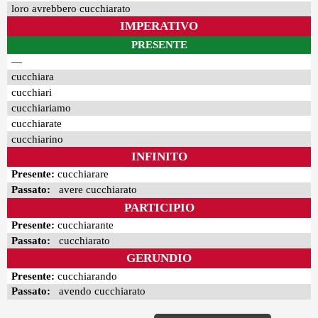
loro avrebbero cucchiarato
IMPERATIVO
PRESENTE
—
cucchiara
cucchiari
cucchiariamo
cucchiarate
cucchiarino
INFINITO
Presente:
cucchiarare
Passato:
avere cucchiarato
PARTICIPIO
Presente:
cucchiarante
Passato:
cucchiarato
GERUNDIO
Presente:
cucchiarando
Passato:
avendo cucchiarato