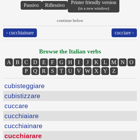
Printer friendly version
Passivo
Riflessivo
(in a new window)
continue below
‹ cucchiainare
cucciare ›
Browse the Italian verbs
A
B
C
D
E
F
G
H
I
J
K
L
M
N
O
P
Q
R
S
T
U
V
W
X
Y
Z
cubisteggiare
cubistizzare
cuccare
cucchiaiare
cucchiainare
cucchiarare