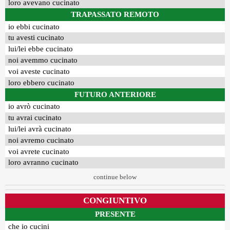
loro avevano cucinato
TRAPASSATO REMOTO
io ebbi cucinato
tu avesti cucinato
lui/lei ebbe cucinato
noi avemmo cucinato
voi aveste cucinato
loro ebbero cucinato
FUTURO ANTERIORE
io avrò cucinato
tu avrai cucinato
lui/lei avrà cucinato
noi avremo cucinato
voi avrete cucinato
loro avranno cucinato
continue below
CONGIUNTIVO
PRESENTE
che io cucini