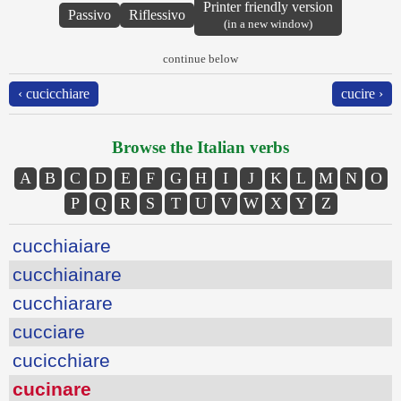
Printer friendly version
Passivo
Riflessivo
(in a new window)
continue below
‹ cucicchiare
cucire ›
Browse the Italian verbs
A
B
C
D
E
F
G
H
I
J
K
L
M
N
O
P
Q
R
S
T
U
V
W
X
Y
Z
cucchiaiare
cucchiainare
cucchiarare
cucciare
cucicchiare
cucinare