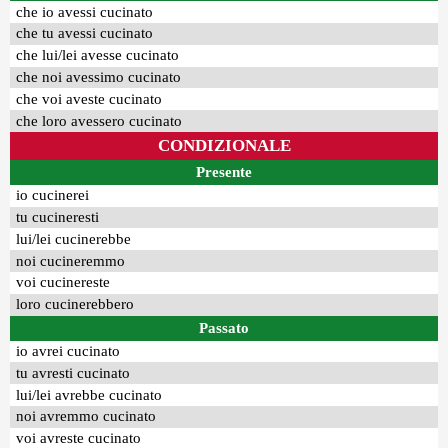
che io avessi cucinato
che tu avessi cucinato
che lui/lei avesse cucinato
che noi avessimo cucinato
che voi aveste cucinato
che loro avessero cucinato
CONDIZIONALE
Presente
io cucinerei
tu cucineresti
lui/lei cucinerebbe
noi cucineremmo
voi cucinereste
loro cucinerebbero
Passato
io avrei cucinato
tu avresti cucinato
lui/lei avrebbe cucinato
noi avremmo cucinato
voi avreste cucinato