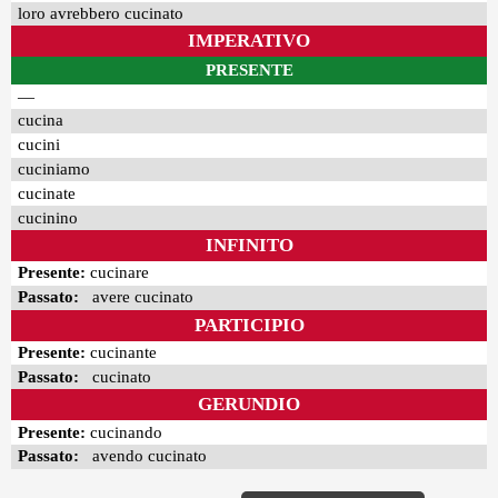
loro avrebbero cucinato
IMPERATIVO
PRESENTE
—
cucina
cucini
cuciniamo
cucinate
cucinino
INFINITO
Presente:
cucinare
Passato:
avere cucinato
PARTICIPIO
Presente:
cucinante
Passato:
cucinato
GERUNDIO
Presente:
cucinando
Passato:
avendo cucinato