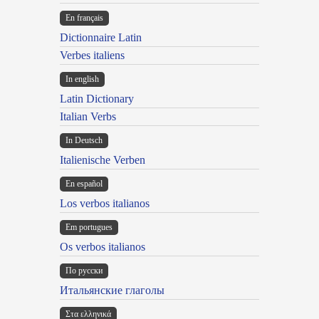
En français
Dictionnaire Latin
Verbes italiens
In english
Latin Dictionary
Italian Verbs
In Deutsch
Italienische Verben
En español
Los verbos italianos
Em portugues
Os verbos italianos
По русски
Итальянские глаголы
Στα ελληνικά