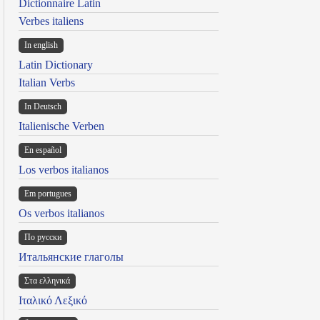
Dictionnaire Latin
Verbes italiens
In english
Latin Dictionary
Italian Verbs
In Deutsch
Italienische Verben
En español
Los verbos italianos
Em portugues
Os verbos italianos
По русски
Итальянские глаголы
Στα ελληνικά
Ιταλικό Λεξικό