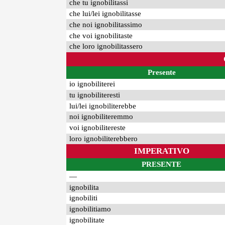
che tu ignobilitassi
che lui/lei ignobilitasse
che noi ignobilitassimo
che voi ignobilitaste
che loro ignobilitassero
Presente
io ignobiliterei
tu ignobiliteresti
lui/lei ignobiliterebbe
noi ignobiliteremmo
voi ignobilitereste
loro ignobiliterebbero
IMPERATIVO
PRESENTE
—
ignobilita
ignobiliti
ignobilitiamo
ignobilitate