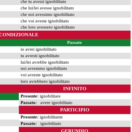
che tu avessi ignobilitato
che lui/lei avesse ignobilitato
che noi avessimo ignobilitato
che voi aveste ignobilitato
che loro avessero ignobilitato
CONDIZIONALE
Passato
io avrei ignobilitato
tu avresti ignobilitato
lui/lei avrebbe ignobilitato
noi avremmo ignobilitato
voi avreste ignobilitato
loro avrebbero ignobilitato
INFINITO
Presente:
ignobilitare
Passato:
avere ignobilitato
PARTICIPIO
Presente:
ignobilitante
Passato:
ignobilitato
GERUNDIO