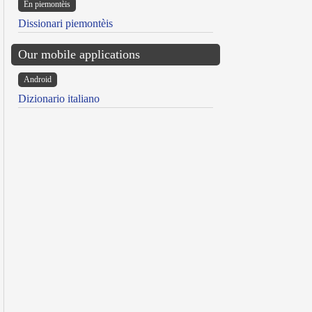
Ën piemontèis
Dissionari piemontèis
Our mobile applications
Android
Dizionario italiano