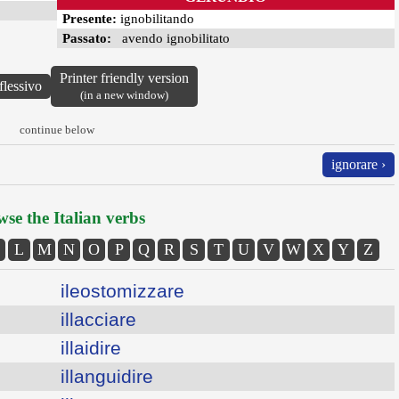
Presente:
ignobilitando
Passato:
avendo ignobilitato
Printer friendly version
flessivo
(in a new window)
continue below
ignorare ›
se the Italian verbs
L
M
N
O
P
Q
R
S
T
U
V
W
X
Y
Z
ileostomizzare
illacciare
illaidire
illanguidire