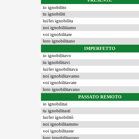
PRESENTE
io ignobilito
tu ignobiliti
lui/lei ignobilita
noi ignobilitiamo
voi ignobilitate
loro ignobilitano
IMPERFETTO
io ignobilitavo
tu ignobilitavi
lui/lei ignobilitava
noi ignobilitavamo
voi ignobilitavate
loro ignobilitavano
PASSATO REMOTO
io ignobilitai
tu ignobilitasti
lui/lei ignobilitò
noi ignobilitammo
voi ignobilitaste
loro ignobilitarono