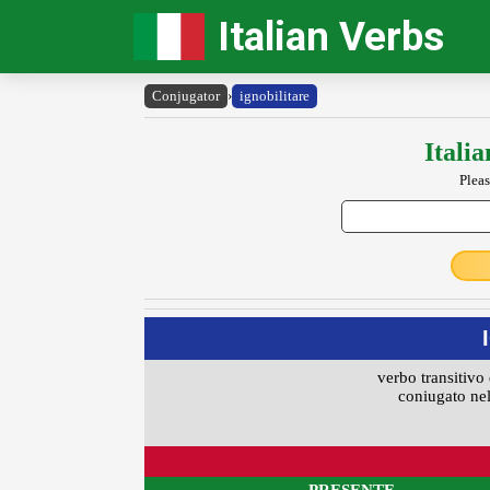
Italian Verbs
Conjugator
›
ignobilitare
Itali
Pleas
verbo transitivo 
coniugato nel