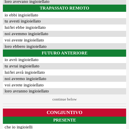
loro avevano ingioiellato
TRAPASSATO REMOTO
io ebbi ingioiellato
tu avesti ingioiellato
lui/lei ebbe ingioiellato
noi avemmo ingioiellato
voi aveste ingioiellato
loro ebbero ingioiellato
FUTURO ANTERIORE
io avrò ingioiellato
tu avrai ingioiellato
lui/lei avrà ingioiellato
noi avremo ingioiellato
voi avrete ingioiellato
loro avranno ingioiellato
continue below
CONGIUNTIVO
PRESENTE
che io ingioielli