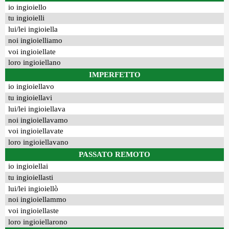
io ingioiello
tu ingioielli
lui/lei ingioiella
noi ingioielliamo
voi ingioiellate
loro ingioiellano
IMPERFETTO
io ingioiellavo
tu ingioiellavi
lui/lei ingioiellava
noi ingioiellavamo
voi ingioiellavate
loro ingioiellavano
PASSATO REMOTO
io ingioiellai
tu ingioiellasti
lui/lei ingioiellò
noi ingioiellammo
voi ingioiellaste
loro ingioiellarono