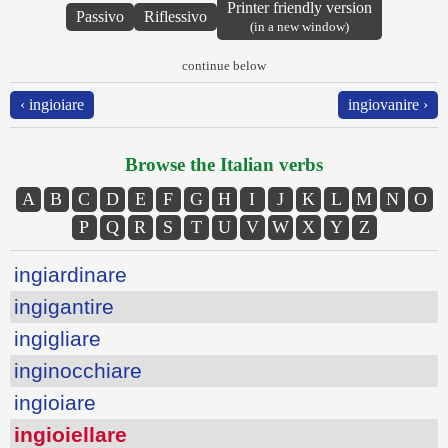
Printer friendly version
Passivo
Riflessivo
(in a new window)
continue below
‹ ingioiare
ingiovanire ›
Browse the Italian verbs
A
B
C
D
E
F
G
H
I
J
K
L
M
N
O
P
Q
R
S
T
U
V
W
X
Y
Z
ingiardinare
ingigantire
ingigliare
inginocchiare
ingioiare
ingioiellare