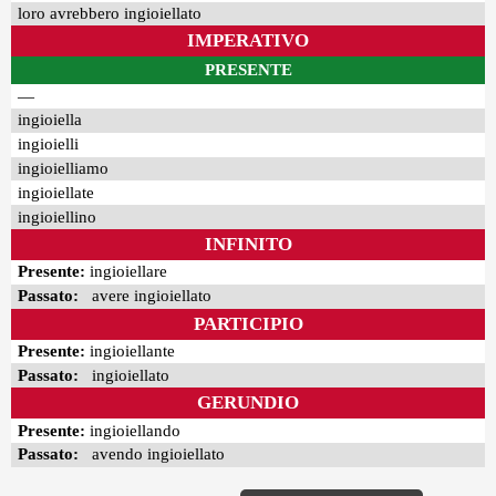
loro avrebbero ingioiellato
IMPERATIVO
PRESENTE
—
ingioiella
ingioielli
ingioielliamo
ingioiellate
ingioiellino
INFINITO
Presente:
ingioiellare
Passato:
avere ingioiellato
PARTICIPIO
Presente:
ingioiellante
Passato:
ingioiellato
GERUNDIO
Presente:
ingioiellando
Passato:
avendo ingioiellato