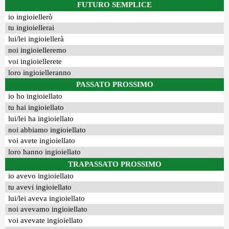
FUTURO SEMPLICE
io ingioiellerò
tu ingioiellerai
lui/lei ingioiellerà
noi ingioielleremo
voi ingioiellerete
loro ingioielleranno
PASSATO PROSSIMO
io ho ingioiellato
tu hai ingioiellato
lui/lei ha ingioiellato
noi abbiamo ingioiellato
voi avete ingioiellato
loro hanno ingioiellato
TRAPASSATO PROSSIMO
io avevo ingioiellato
tu avevi ingioiellato
lui/lei aveva ingioiellato
noi avevamo ingioiellato
voi avevate ingioiellato