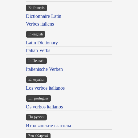
En français
Dictionnaire Latin
Verbes italiens
In english
Latin Dictionary
Italian Verbs
In Deutsch
Italienische Verben
En español
Los verbos italianos
Em portugues
Os verbos italianos
По русски
Итальянские глаголы
Στα ελληνικά