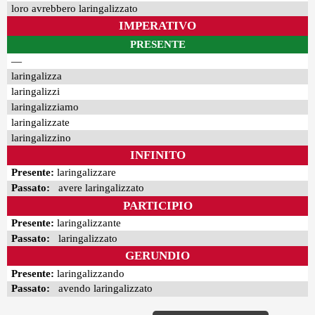
loro avrebbero laringalizzato
IMPERATIVO
PRESENTE
—
laringalizza
laringalizzi
laringalizziamo
laringalizzate
laringalizzino
INFINITO
Presente:
laringalizzare
Passato:
avere laringalizzato
PARTICIPIO
Presente:
laringalizzante
Passato:
laringalizzato
GERUNDIO
Presente:
laringalizzando
Passato:
avendo laringalizzato