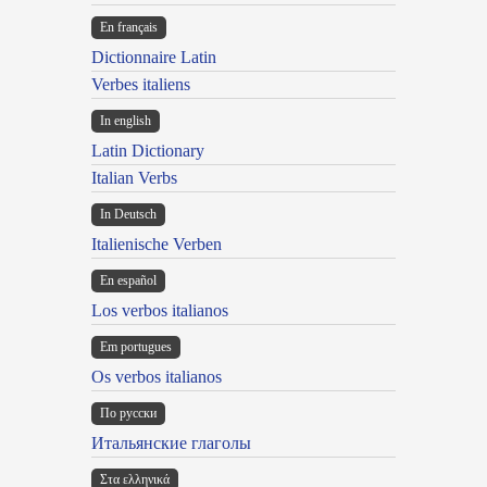
En français
Dictionnaire Latin
Verbes italiens
In english
Latin Dictionary
Italian Verbs
In Deutsch
Italienische Verben
En español
Los verbos italianos
Em portugues
Os verbos italianos
По русски
Итальянские глаголы
Στα ελληνικά