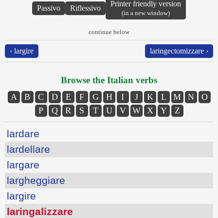
Printer friendly version
Passivo
Riflessivo
(in a new window)
continue below
‹ largire
laringectomizzare ›
Browse the Italian verbs
A
B
C
D
E
F
G
H
I
J
K
L
M
N
O
P
Q
R
S
T
U
V
W
X
Y
Z
lardare
lardellare
largare
largheggiare
largire
laringalizzare