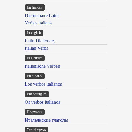
En français
Dictionnaire Latin
Verbes italiens
In english
Latin Dictionary
Italian Verbs
In Deutsch
Italienische Verben
En español
Los verbos italianos
Em portugues
Os verbos italianos
По русски
Итальянские глаголы
Στα ελληνικά