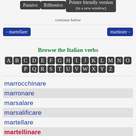
Printer friendly version
Passivo
Riflessivo
(in a new window)
continue below
‹ martellare
martirare ›
Browse the Italian verbs
A
B
C
D
E
F
G
H
I
J
K
L
M
N
O
P
Q
R
S
T
U
V
W
X
Y
Z
marrocchinare
marronare
marsalare
marsalificare
martellare
martellinare