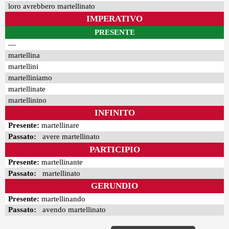
loro avrebbero martellinato
IMPERATIVO
PRESENTE
—
martellina
martellini
martelliniamo
martellinate
martellinino
INFINITO
Presente:
martellinare
Passato:
avere martellinato
PARTICIPIO
Presente:
martellinante
Passato:
martellinato
GERUNDIO
Presente:
martellinando
Passato:
avendo martellinato