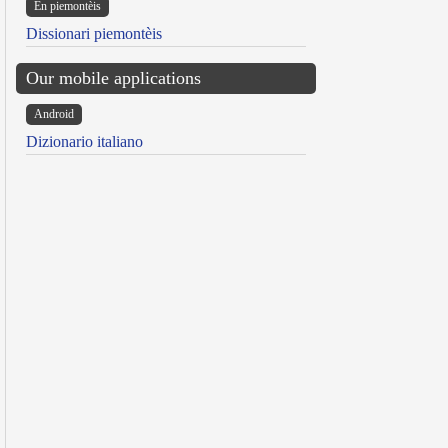
Ën piemontèis
Dissionari piemontèis
Our mobile applications
Android
Dizionario italiano