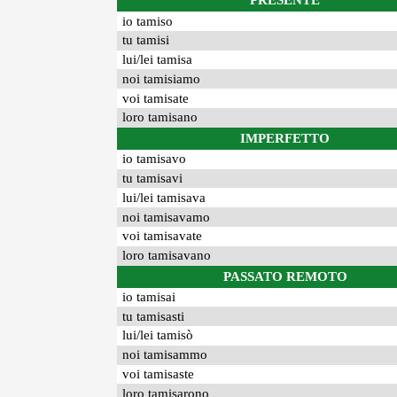
PRESENTE
io tamiso
tu tamisi
lui/lei tamisa
noi tamisiamo
voi tamisate
loro tamisano
IMPERFETTO
io tamisavo
tu tamisavi
lui/lei tamisava
noi tamisavamo
voi tamisavate
loro tamisavano
PASSATO REMOTO
io tamisai
tu tamisasti
lui/lei tamisò
noi tamisammo
voi tamisaste
loro tamisarono