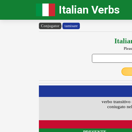
Italian Verbs
Conjugator
›
tamisare
Itali
Pleas
verbo transitivo 
coniugato nel