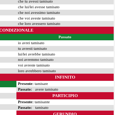
che tu avessi tamisato
che lui/lei avesse tamisato
che noi avessimo tamisato
che voi aveste tamisato
che loro avessero tamisato
CONDIZIONALE
Passato
io avrei tamisato
tu avresti tamisato
lui/lei avrebbe tamisato
noi avremmo tamisato
voi avreste tamisato
loro avrebbero tamisato
INFINITO
Presente:
tamisare
Passato:
avere tamisato
PARTICIPIO
Presente:
tamisante
Passato:
tamisato
GERUNDIO