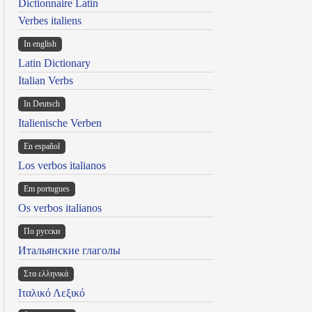
Dictionnaire Latin
Verbes italiens
In english
Latin Dictionary
Italian Verbs
In Deutsch
Italienische Verben
En español
Los verbos italianos
Em portugues
Os verbos italianos
По русски
Итальянские глаголы
Στα ελληνικά
Ιταλικό Λεξικό