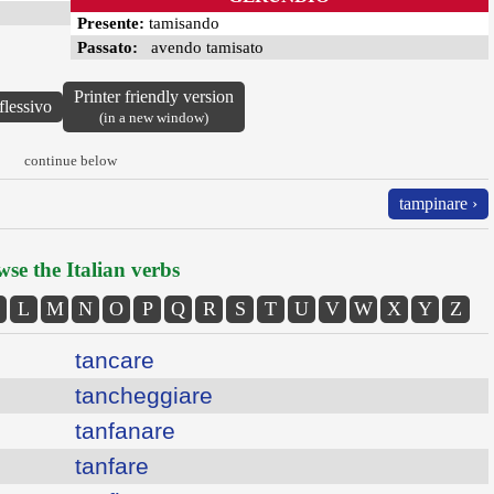
Presente:
tamisando
Passato:
avendo tamisato
Printer friendly version
flessivo
(in a new window)
continue below
tampinare ›
se the Italian verbs
L
M
N
O
P
Q
R
S
T
U
V
W
X
Y
Z
tancare
tancheggiare
tanfanare
tanfare