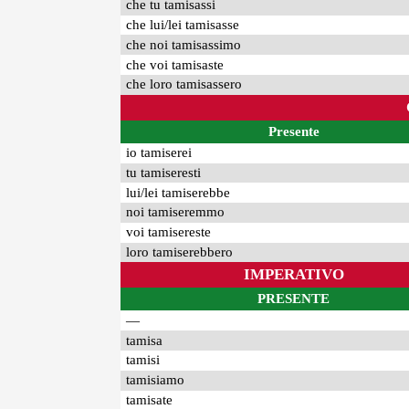
che tu tamisassi
che lui/lei tamisasse
che noi tamisassimo
che voi tamisaste
che loro tamisassero
Presente
io tamiserei
tu tamiseresti
lui/lei tamiserebbe
noi tamiseremmo
voi tamisereste
loro tamiserebbero
IMPERATIVO
PRESENTE
—
tamisa
tamisi
tamisiamo
tamisate