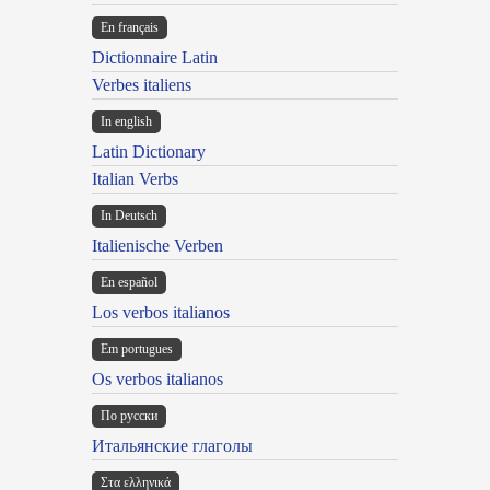
En français
Dictionnaire Latin
Verbes italiens
In english
Latin Dictionary
Italian Verbs
In Deutsch
Italienische Verben
En español
Los verbos italianos
Em portugues
Os verbos italianos
По русски
Итальянские глаголы
Στα ελληνικά