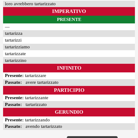
loro avrebbero tartarizzato
IMPERATIVO
PRESENTE
—
tartarizza
tartarizzi
tartarizziamo
tartarizzate
tartarizzino
INFINITO
Presente:
tartarizzare
Passato:
avere tartarizzato
PARTICIPIO
Presente:
tartarizzante
Passato:
tartarizzato
GERUNDIO
Presente:
tartarizzando
Passato:
avendo tartarizzato