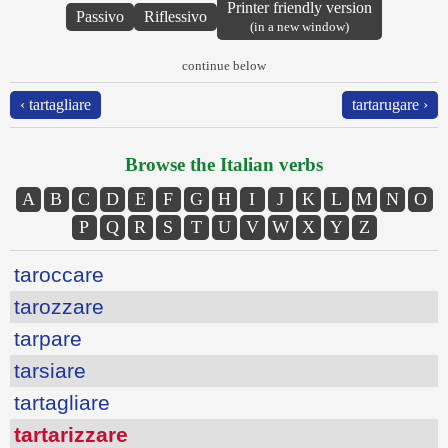
Printer friendly version
Passivo
Riflessivo
(in a new window)
continue below
‹ tartagliare
tartarugare ›
Browse the Italian verbs
A
B
C
D
E
F
G
H
I
J
K
L
M
N
O
P
Q
R
S
T
U
V
W
X
Y
Z
taroccare
tarozzare
tarpare
tarsiare
tartagliare
tartarizzare