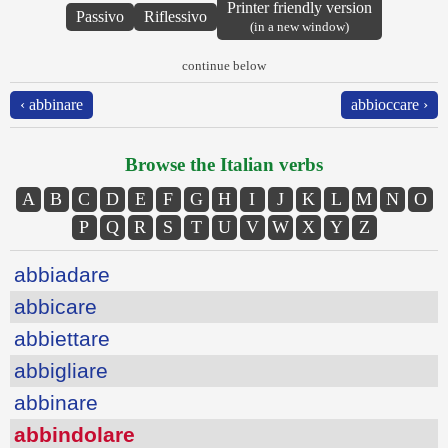
Printer friendly version
Passivo
Riflessivo
(in a new window)
continue below
‹ abbinare
abbioccare ›
Browse the Italian verbs
A
B
C
D
E
F
G
H
I
J
K
L
M
N
O
P
Q
R
S
T
U
V
W
X
Y
Z
abbiadare
abbicare
abbiettare
abbigliare
abbinare
abbindolare