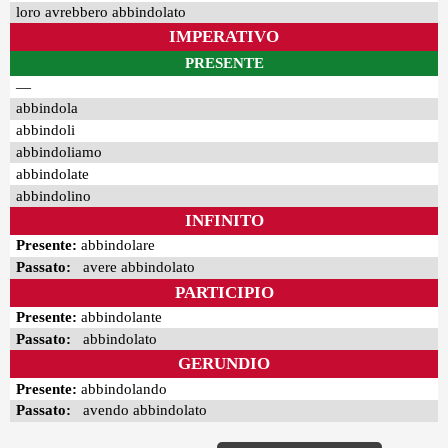
loro avrebbero abbindolato
IMPERATIVO
PRESENTE
—
abbindola
abbindoli
abbindoliamo
abbindolate
abbindolino
INFINITO
Presente:
abbindolare
Passato:
avere abbindolato
PARTICIPIO
Presente:
abbindolante
Passato:
abbindolato
GERUNDIO
Presente:
abbindolando
Passato:
avendo abbindolato