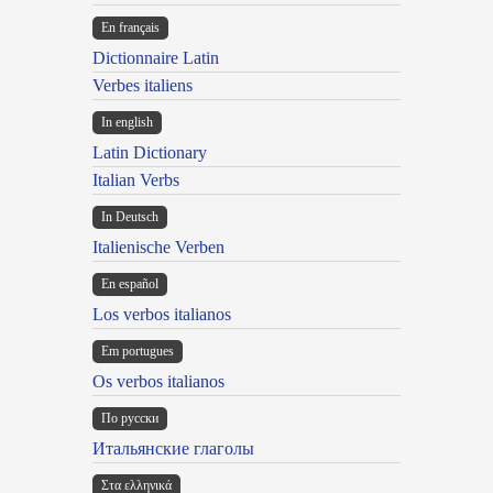
En français
Dictionnaire Latin
Verbes italiens
In english
Latin Dictionary
Italian Verbs
In Deutsch
Italienische Verben
En español
Los verbos italianos
Em portugues
Os verbos italianos
По русски
Итальянские глаголы
Στα ελληνικά