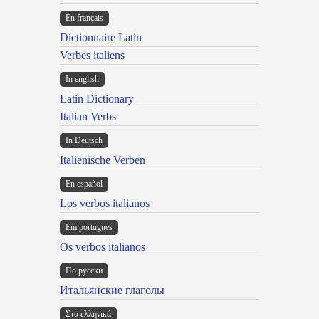
En français
Dictionnaire Latin
Verbes italiens
In english
Latin Dictionary
Italian Verbs
In Deutsch
Italienische Verben
En español
Los verbos italianos
Em portugues
Os verbos italianos
По русски
Итальянские глаголы
Στα ελληνικά