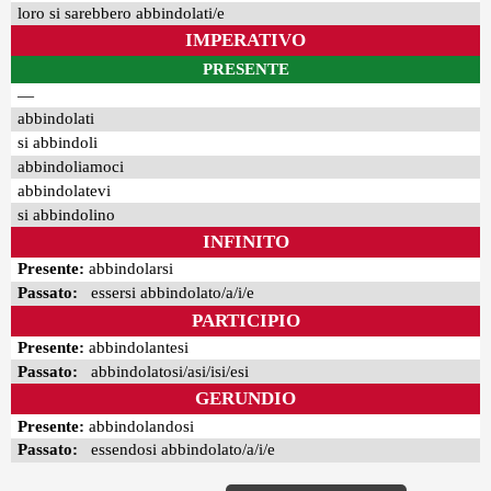
loro si sarebbero abbindolati/e
IMPERATIVO
PRESENTE
—
abbindolati
si abbindoli
abbindoliamoci
abbindolatevi
si abbindolino
INFINITO
Presente:
abbindolarsi
Passato:
essersi abbindolato/a/i/e
PARTICIPIO
Presente:
abbindolantesi
Passato:
abbindolatosi/asi/isi/esi
GERUNDIO
Presente:
abbindolandosi
Passato:
essendosi abbindolato/a/i/e