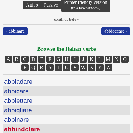
Printer friendly version
Attivo
Passivo
(in a new window)
continue below
‹ abbinare
abbioccare ›
Browse the Italian verbs
A
B
C
D
E
F
G
H
I
J
K
L
M
N
O
P
Q
R
S
T
U
V
W
X
Y
Z
abbiadare
abbicare
abbiettare
abbigliare
abbinare
abbindolare