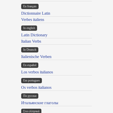
En français
Dictionnaire Latin
Verbes italiens
In english
Latin Dictionary
Italian Verbs
In Deutsch
Italienische Verben
En español
Los verbos italianos
Em portugues
Os verbos italianos
По русски
Итальянские глаголы
Στα ελληνικά