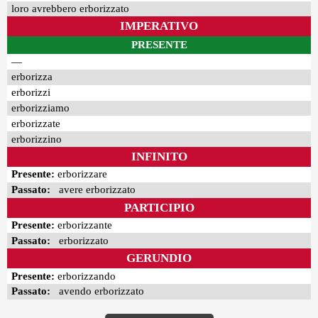
loro avrebbero erborizzato
IMPERATIVO
PRESENTE
—
erborizza
erborizzi
erborizziamo
erborizzate
erborizzino
INFINITO
Presente:
erborizzare
Passato:
avere erborizzato
PARTICIPIO
Presente:
erborizzante
Passato:
erborizzato
GERUNDIO
Presente:
erborizzando
Passato:
avendo erborizzato