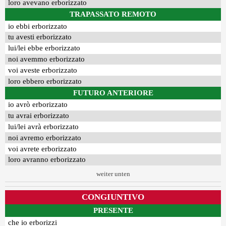
loro avevano erborizzato
TRAPASSATO REMOTO
io ebbi erborizzato
tu avesti erborizzato
lui/lei ebbe erborizzato
noi avemmo erborizzato
voi aveste erborizzato
loro ebbero erborizzato
FUTURO ANTERIORE
io avrò erborizzato
tu avrai erborizzato
lui/lei avrà erborizzato
noi avremo erborizzato
voi avrete erborizzato
loro avranno erborizzato
weiter unten
CONGIUNTIVO
PRESENTE
che io erborizzi