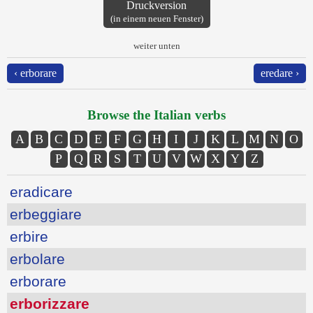
Druckversion
(in einem neuen Fenster)
weiter unten
‹ erborare
eredare ›
Browse the Italian verbs
A
B
C
D
E
F
G
H
I
J
K
L
M
N
O
P
Q
R
S
T
U
V
W
X
Y
Z
eradicare
erbeggiare
erbire
erbolare
erborare
erborizzare