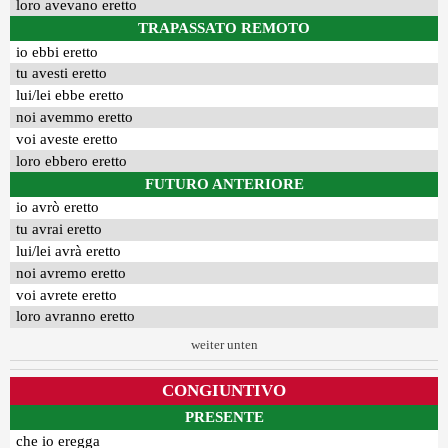
loro avevano eretto
TRAPASSATO REMOTO
io ebbi eretto
tu avesti eretto
lui/lei ebbe eretto
noi avemmo eretto
voi aveste eretto
loro ebbero eretto
FUTURO ANTERIORE
io avrò eretto
tu avrai eretto
lui/lei avrà eretto
noi avremo eretto
voi avrete eretto
loro avranno eretto
weiter unten
CONGIUNTIVO
PRESENTE
che io eregga