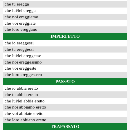
che tu eregga
che lui/lei eregga
che noi ereggiamo
che voi ereggiate
che loro ereggano
IMPERFETTO
che io ereggessi
che tu ereggessi
che lui/lei ereggesse
che noi ereggessimo
che voi ereggeste
che loro ereggessero
PASSATO
che io abbia eretto
che tu abbia eretto
che lui/lei abbia eretto
che noi abbiamo eretto
che voi abbiate eretto
che loro abbiano eretto
TRAPASSATO