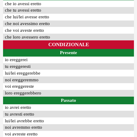
che io avessi eretto
che tu avessi eretto
che lui/lei avesse eretto
che noi avessimo eretto
che voi aveste eretto
che loro avessero eretto
CONDIZIONALE
Presente
io ereggerei
tu ereggeresti
lui/lei ereggerebbe
noi ereggeremmo
voi ereggereste
loro ereggerebbero
Passato
io avrei eretto
tu avresti eretto
lui/lei avrebbe eretto
noi avremmo eretto
voi avreste eretto