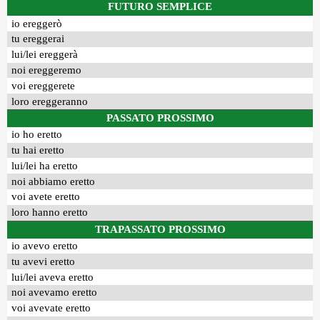
FUTURO SEMPLICE
io ereggerò
tu ereggerai
lui/lei ereggerà
noi ereggeremo
voi ereggerete
loro ereggeranno
PASSATO PROSSIMO
io ho eretto
tu hai eretto
lui/lei ha eretto
noi abbiamo eretto
voi avete eretto
loro hanno eretto
TRAPASSATO PROSSIMO
io avevo eretto
tu avevi eretto
lui/lei aveva eretto
noi avevamo eretto
voi avevate eretto