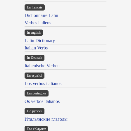
En français
Dictionnaire Latin
Verbes italiens
In english
Latin Dictionary
Italian Verbs
In Deutsch
Italienische Verben
En español
Los verbos italianos
Em portugues
Os verbos italianos
По русски
Итальянские глаголы
Στα ελληνικά