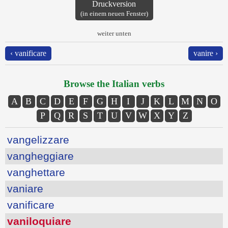
Druckversion
(in einem neuen Fenster)
weiter unten
‹ vanificare
vanire ›
Browse the Italian verbs
A
B
C
D
E
F
G
H
I
J
K
L
M
N
O
P
Q
R
S
T
U
V
W
X
Y
Z
vangelizzare
vangheggiare
vanghettare
vaniare
vanificare
vaniloquiare