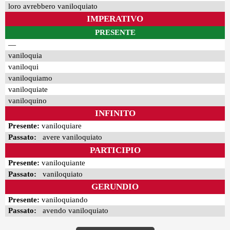
loro avrebbero vaniloquiato
IMPERATIVO
PRESENTE
—
vaniloquia
vaniloqui
vaniloquiamo
vaniloquiate
vaniloquino
INFINITO
Presente:
vaniloquiare
Passato:
avere vaniloquiato
PARTICIPIO
Presente:
vaniloquiante
Passato:
vaniloquiato
GERUNDIO
Presente:
vaniloquiando
Passato:
avendo vaniloquiato