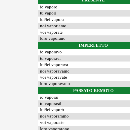
PRESENTE
io vaporo
tu vapori
lui/lei vapora
noi vaporiamo
voi vaporate
loro vaporano
IMPERFETTO
io vaporavo
tu vaporavi
lui/lei vaporava
noi vaporavamo
voi vaporavate
loro vaporavano
PASSATO REMOTO
io vaporai
tu vaporasti
lui/lei vaporò
noi vaporammo
voi vaporaste
loro vaporarono