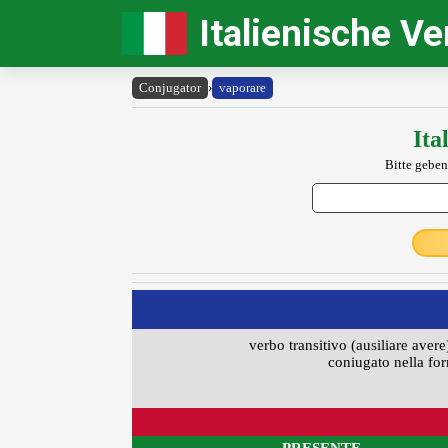
Italienische V
Conjugator
›
vaporare
Ita
Bitte geben
verbo transitivo (ausiliare avere
coniugato nella for