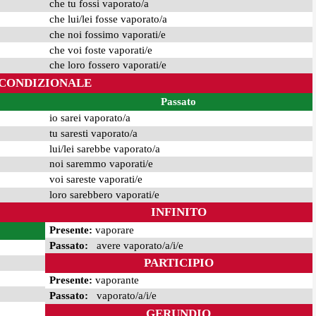
che tu fossi vaporato/a
che lui/lei fosse vaporato/a
che noi fossimo vaporati/e
che voi foste vaporati/e
che loro fossero vaporati/e
CONDIZIONALE
Passato
io sarei vaporato/a
tu saresti vaporato/a
lui/lei sarebbe vaporato/a
noi saremmo vaporati/e
voi sareste vaporati/e
loro sarebbero vaporati/e
INFINITO
Presente:
vaporare
Passato:
avere vaporato/a/i/e
PARTICIPIO
Presente:
vaporante
Passato:
vaporato/a/i/e
GERUNDIO