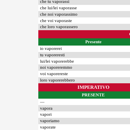
che tu vaporassi
che lui/lei vaporasse
che noi vaporassimo
che voi vaporaste
che loro vaporassero
Presente
io vaporerei
tu vaporeresti
lui/lei vaporerebbe
noi vaporeremmo
voi vaporereste
loro vaporerebbero
IMPERATIVO
PRESENTE
—
vapora
vapori
vaporiamo
vaporate