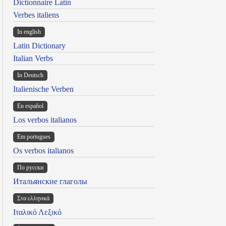
Dictionnaire Latin
Verbes italiens
In english
Latin Dictionary
Italian Verbs
In Deutsch
Italienische Verben
En español
Los verbos italianos
Em portugues
Os verbos italianos
По русски
Итальянские глаголы
Στα ελληνικά
Ιταλικό Λεξικό