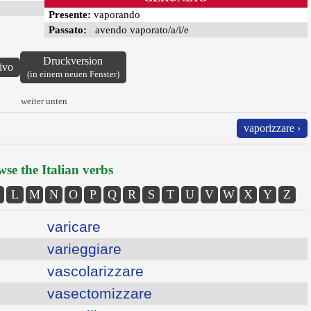
Presente:
vaporando
Passato:
avendo vaporato/a/i/e
Druckversion
ivo
(in einem neuen Fenster)
weiter unten
vaporizzare ›
se the Italian verbs
L
M
N
O
P
Q
R
S
T
U
V
W
X
Y
Z
varicare
varieggiare
vascolarizzare
vasectomizzare