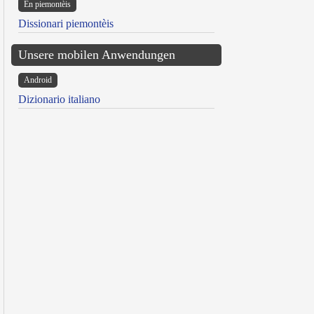
Ën piemontèis
Dissionari piemontèis
Unsere mobilen Anwendungen
Android
Dizionario italiano