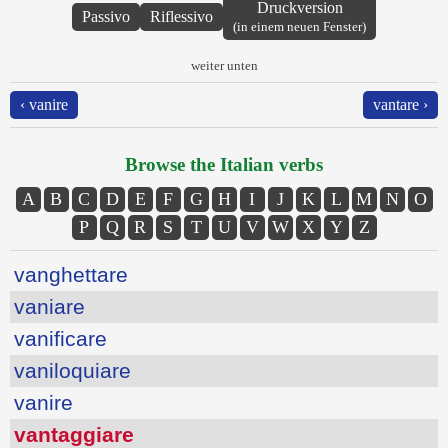
Druckversion
Passivo
Riflessivo
(in einem neuen Fenster)
weiter unten
‹ vanire
vantare ›
Browse the Italian verbs
A
B
C
D
E
F
G
H
I
J
K
L
M
N
O
P
Q
R
S
T
U
V
W
X
Y
Z
vanghettare
vaniare
vanificare
vaniloquiare
vanire
vantaggiare