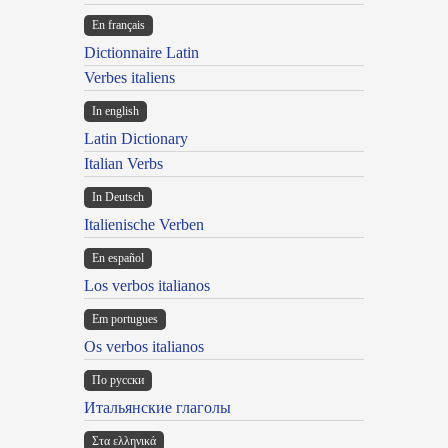
En français
Dictionnaire Latin
Verbes italiens
In english
Latin Dictionary
Italian Verbs
In Deutsch
Italienische Verben
En español
Los verbos italianos
Em portugues
Os verbos italianos
По русски
Итальянские глаголы
Στα ελληνικά