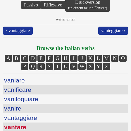
Druckversion
Passivo
Riflessivo
(in einem neuen Fenster)
weiter unten
‹ vantaggiare
vanteggiare ›
Browse the Italian verbs
A
B
C
D
E
F
G
H
I
J
K
L
M
N
O
P
Q
R
S
T
U
V
W
X
Y
Z
vaniare
vanificare
vaniloquiare
vanire
vantaggiare
vantare