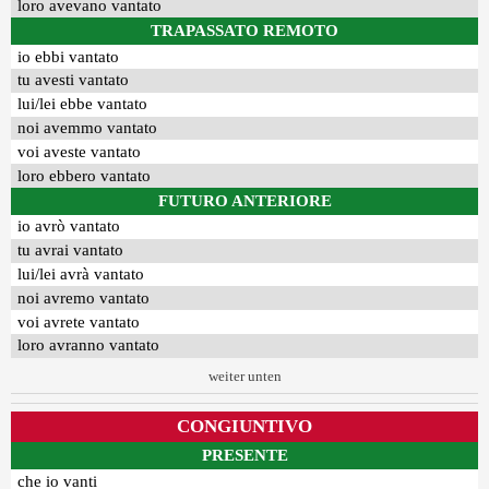
loro avevano vantato
TRAPASSATO REMOTO
io ebbi vantato
tu avesti vantato
lui/lei ebbe vantato
noi avemmo vantato
voi aveste vantato
loro ebbero vantato
FUTURO ANTERIORE
io avrò vantato
tu avrai vantato
lui/lei avrà vantato
noi avremo vantato
voi avrete vantato
loro avranno vantato
weiter unten
CONGIUNTIVO
PRESENTE
che io vanti