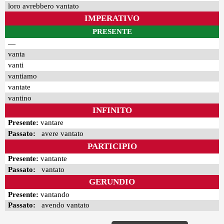
loro avrebbero vantato
IMPERATIVO
PRESENTE
—
vanta
vanti
vantiamo
vantate
vantino
INFINITO
Presente:
vantare
Passato:
avere vantato
PARTICIPIO
Presente:
vantante
Passato:
vantato
GERUNDIO
Presente:
vantando
Passato:
avendo vantato