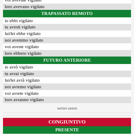
voi avevate vigilato
loro avevano vigilato
TRAPASSATO REMOTO
io ebbi vigilato
tu avesti vigilato
lui/lei ebbe vigilato
noi avemmo vigilato
voi aveste vigilato
loro ebbero vigilato
FUTURO ANTERIORE
io avrò vigilato
tu avrai vigilato
lui/lei avrà vigilato
noi avremo vigilato
voi avrete vigilato
loro avranno vigilato
weiter unten
CONGIUNTIVO
PRESENTE