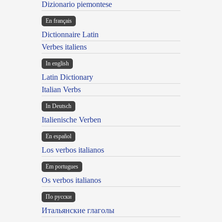
Dizionario piemontese
En français
Dictionnaire Latin
Verbes italiens
In english
Latin Dictionary
Italian Verbs
In Deutsch
Italienische Verben
En español
Los verbos italianos
Em portugues
Os verbos italianos
По русски
Итальянские глаголы