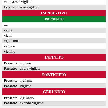
voi avreste vigilato
loro avrebbero vigilato
IMPERATIVO
PRESENTE
—
vigila
vigili
vigiliamo
vigilate
vigilino
INFINITO
Presente:
vigilare
Passato:
avere vigilato
PARTICIPIO
Presente:
vigilante
Passato:
vigilato
GERUNDIO
Presente:
vigilando
Passato:
avendo vigilato