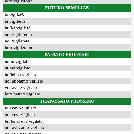
loro vigilarono
FUTURO SEMPLICE
io vigilerò
tu vigilerai
lui/lei vigilerà
noi vigileremo
voi vigilerete
loro vigileranno
PASSATO PROSSIMO
io ho vigilato
tu hai vigilato
lui/lei ha vigilato
noi abbiamo vigilato
voi avete vigilato
loro hanno vigilato
TRAPASSATO PROSSIMO
io avevo vigilato
tu avevi vigilato
lui/lei aveva vigilato
noi avevamo vigilato