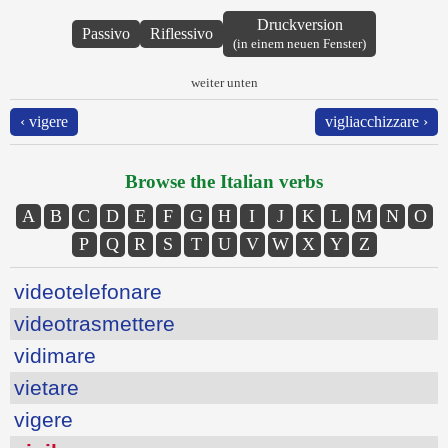
Druckversion
Passivo
Riflessivo
(in einem neuen Fenster)
weiter unten
‹ vigere
vigliacchizzare ›
Browse the Italian verbs
A
B
C
D
E
F
G
H
I
J
K
L
M
N
O
P
Q
R
S
T
U
V
W
X
Y
Z
videotelefonare
videotrasmettere
vidimare
vietare
vigere