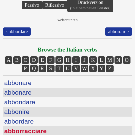
Druckversion
Passivo
Riflessivo
(in einem neuen Fenster)
weiter unten
‹ abbordare
abborrare ›
Browse the Italian verbs
A
B
C
D
E
F
G
H
I
J
K
L
M
N
O
P
Q
R
S
T
U
V
W
X
Y
Z
abbonare
abbonare
abbondare
abbonire
abbordare
abborracciare