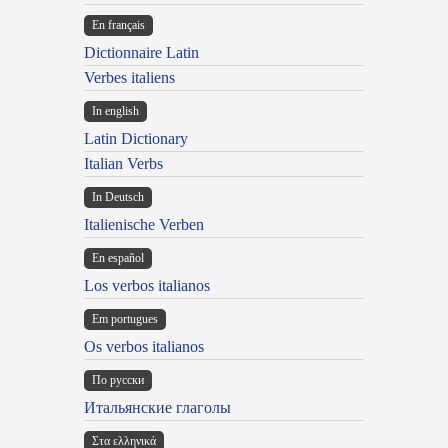
En français
Dictionnaire Latin
Verbes italiens
In english
Latin Dictionary
Italian Verbs
In Deutsch
Italienische Verben
En español
Los verbos italianos
Em portugues
Os verbos italianos
По русски
Итальянские глаголы
Στα ελληνικά