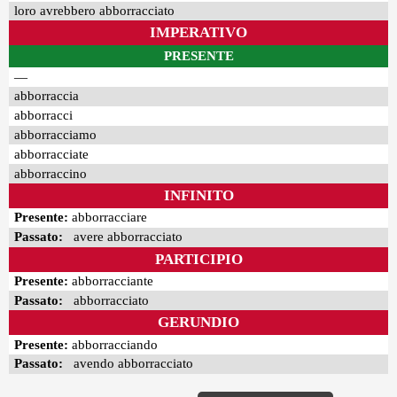
loro avrebbero abborracciato
IMPERATIVO
PRESENTE
—
abborraccia
abborracci
abborracciamo
abborracciate
abborraccino
INFINITO
Presente:
abborracciare
Passato:
avere abborracciato
PARTICIPIO
Presente:
abborracciante
Passato:
abborracciato
GERUNDIO
Presente:
abborracciando
Passato:
avendo abborracciato