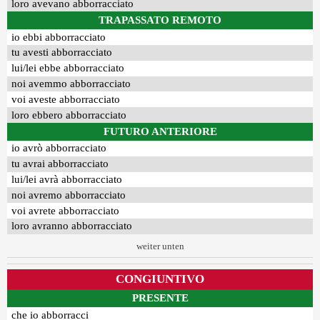
loro avevano abborracciato
TRAPASSATO REMOTO
io ebbi abborracciato
tu avesti abborracciato
lui/lei ebbe abborracciato
noi avemmo abborracciato
voi aveste abborracciato
loro ebbero abborracciato
FUTURO ANTERIORE
io avrò abborracciato
tu avrai abborracciato
lui/lei avrà abborracciato
noi avremo abborracciato
voi avrete abborracciato
loro avranno abborracciato
weiter unten
CONGIUNTIVO
PRESENTE
che io abborracci