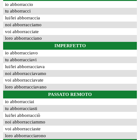
io abborraccio
tu abborracci
lui/lei abborraccia
noi abborracciamo
voi abborracciate
loro abborracciano
IMPERFETTO
io abborracciavo
tu abborracciavi
lui/lei abborracciava
noi abborracciavamo
voi abborracciavate
loro abborracciavano
PASSATO REMOTO
io abborracciai
tu abborracciasti
lui/lei abborracciò
noi abborracciammo
voi abborracciaste
loro abborracciarono