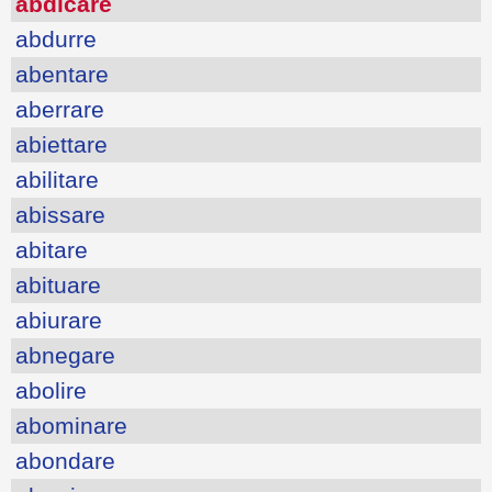
abdicare
abdurre
abentare
aberrare
abiettare
abilitare
abissare
abitare
abituare
abiurare
abnegare
abolire
abominare
abondare