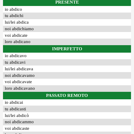
PRESENTE
io abdico
tu abdichi
lui/lei abdica
noi abdichiamo
voi abdicate
loro abdicano
IMPERFETTO
io abdicavo
tu abdicavi
lui/lei abdicava
noi abdicavamo
voi abdicavate
loro abdicavano
PASSATO REMOTO
io abdicai
tu abdicasti
lui/lei abdicò
noi abdicammo
voi abdicaste