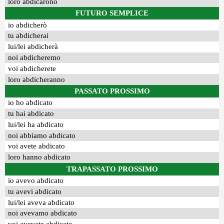
loro abdicarono
FUTURO SEMPLICE
io abdicherò
tu abdicherai
lui/lei abdicherà
noi abdicheremo
voi abdicherete
loro abdicheranno
PASSATO PROSSIMO
io ho abdicato
tu hai abdicato
lui/lei ha abdicato
noi abbiamo abdicato
voi avete abdicato
loro hanno abdicato
TRAPASSATO PROSSIMO
io avevo abdicato
tu avevi abdicato
lui/lei aveva abdicato
noi avevamo abdicato