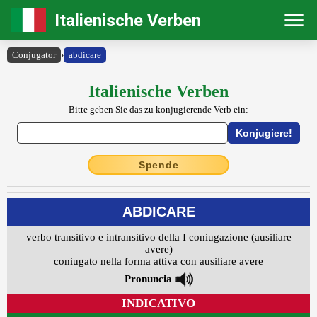
Italienische Verben
Conjugator
›
abdicare
Italienische Verben
Bitte geben Sie das zu konjugierende Verb ein:
Spende
ABDICARE
verbo transitivo e intransitivo della I coniugazione (ausiliare
avere)
coniugato nella forma attiva con ausiliare avere
Pronuncia
INDICATIVO