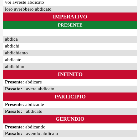
voi avreste abdicato
loro avrebbero abdicato
IMPERATIVO
PRESENTE
—
abdica
abdichi
abdichiamo
abdicate
abdichino
INFINITO
Presente:
abdicare
Passato:
avere abdicato
PARTICIPIO
Presente:
abdicante
Passato:
abdicato
GERUNDIO
Presente:
abdicando
Passato:
avendo abdicato