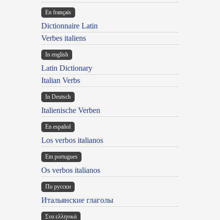
En français
Dictionnaire Latin
Verbes italiens
In english
Latin Dictionary
Italian Verbs
In Deutsch
Italienische Verben
En español
Los verbos italianos
Em portugues
Os verbos italianos
По русски
Итальянские глаголы
Στα ελληνικά