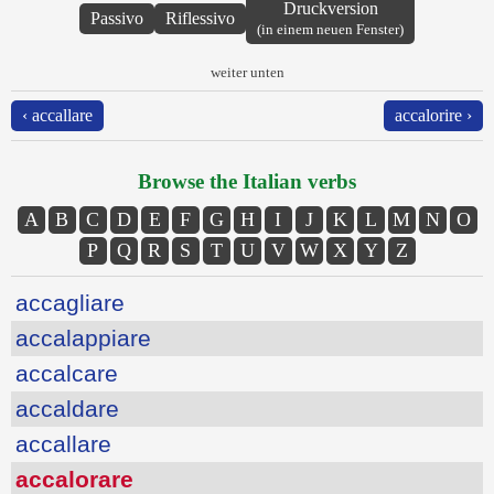
Druckversion
Passivo
Riflessivo
(in einem neuen Fenster)
weiter unten
‹ accallare
accalorire ›
Browse the Italian verbs
A
B
C
D
E
F
G
H
I
J
K
L
M
N
O
P
Q
R
S
T
U
V
W
X
Y
Z
accagliare
accalappiare
accalcare
accaldare
accallare
accalorare