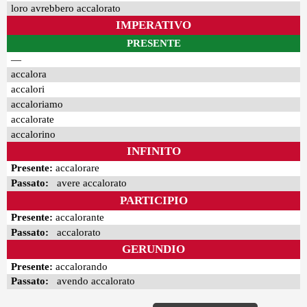
loro avrebbero accalorato
IMPERATIVO
PRESENTE
—
accalora
accalori
accaloriamo
accalorate
accalorino
INFINITO
Presente:
accalorare
Passato:
avere accalorato
PARTICIPIO
Presente:
accalorante
Passato:
accalorato
GERUNDIO
Presente:
accalorando
Passato:
avendo accalorato