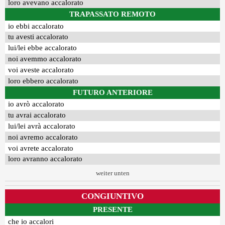
loro avevano accalorato
TRAPASSATO REMOTO
io ebbi accalorato
tu avesti accalorato
lui/lei ebbe accalorato
noi avemmo accalorato
voi aveste accalorato
loro ebbero accalorato
FUTURO ANTERIORE
io avrò accalorato
tu avrai accalorato
lui/lei avrà accalorato
noi avremo accalorato
voi avrete accalorato
loro avranno accalorato
weiter unten
CONGIUNTIVO
PRESENTE
che io accalori